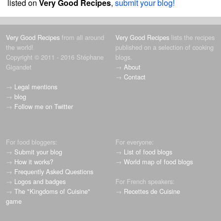
listed on
Very Good Recipes
,
submit your blog!
Very Good Recipes
from all around
Very Good Recipes
lists the recipes
the world!
published on a selection of cooking
Copyright © 2011 - 2016 Stéphane
blogs.
Gigandet
→
About
→
Contact
→
Legal mentions
→
blog
→
Follow me on Twitter
For food bloggers:
For everyone:
→
Submit your blog
→
List of food blogs
→
How it works?
→
World map of food blogs
→
Frequently Asked Questions
→
Logos and badges
For French speakers:
→
The "Kingdoms of Cuisine"
→
Recettes de Cuisine
game