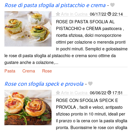
Rose di pasta sfoglia al pistacchio e crema
-
Arte in Cucina
06/17/22
22:14
ROSE DI PASTA SFOGLIA AL
PISTACCHIO e CREMA pasticcera ,
ricetta sfiziosa, dolci monoporzione
ottimi per colazione o merenda pronti
in pochi minuti. Semplici e golosissime
le rose di pasta sfoglia al pistacchio e crema sono ottime da
gustare anche a colazione,...
Pasta
Crema
Rose
Rose con sfoglia speck e provola
-
Arte in Cucina
06/06/22
17:51
ROSE CON SFOGLIA SPECK E
PROVOLA , facili e veloci, antipasto
sfizioso pronto in 10 minuti, ideali per
il pranzo o la cena con la pasta sfoglia
pronta. Buonissime le rose con sfoglia