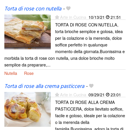
Torta di rose con nutella
-
Arte in Cucina
10/13/21
21:51
TORTA DI ROSE CON NUTELLA,
torta brioche semplice e golosa, idea
per la colazione o la merenda, dolce
soffice perfetto in qualunque
momento della giornata.Buonissima e
morbida la torta di rose con nutella, una dolce brioche molto
semplice da preparare,...
Nutella
Rose
Torta di rose alla crema pasticcera
-
Arte in Cucina
09/29/21
23:01
TORTA DI ROSE ALLA CREMA
PASTICCERA, dolce lievitato soffice,
facile e goloso, ideale per la colazione
o la merenda della
famiglia.Buonissima, adoro la torta di