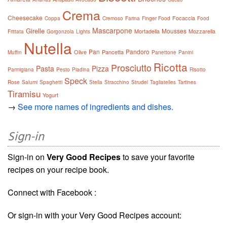
Crema
Cheesecake
Focaccia
Coppa
Cremoso
Farina
Finger Food
Food
Mascarpone
Girelle
Mousses
Mortadella
Mozzarella
Frittata
Gorgonzola
Lights
Nutella
Pan
Pandoro
Olive
Pancetta
Muffin
Panettone
Panini
Ricotta
Prosciutto
Pasta
Pizza
Parmigiana
Pesto
Piadina
Risotto
Speck
Rose
Salumi
Spaghetti
Stella
Stracchino
Strudel
Tagliatelles
Tartines
Tiramisu
Yogurt
→
See more names of ingredients and dishes.
Sign-in
Sign-in on
Very Good Recipes
to save your favorite
recipes on your recipe book.
Connect with Facebook :
Or sign-in with your Very Good Recipes account: