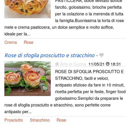
PASTICCERA, dolce lievitato soffice
farcito, golosissimo, brioche perfetta
per la colazione o la merenda di tutta
la famiglia.Buonissima la torta di rose
mele e crema pasticcera, un dolce semplice e molto soffice,
ideale per la...
Crema
Rose
Rose di sfoglia prosciutto e stracchino
-
Arte in Cucina
11/05/21
18:31
ROSE DI SFOGLIA PROSCIUTTO E
STRACCHINO, facili e veloci,
antipasto sfizioso da fare in 10 minuti,
ricetta perfetta per le feste, finger food
golosissimo.Semplici da preparare le
rose di sfoglia prosciutto e stracchino, sono perfette come
antipasto per...
Prosciutto
Stracchino
Rose