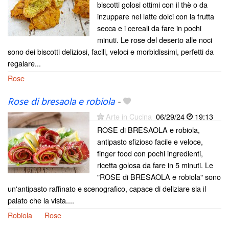
biscotti golosi ottimi con il thè o da
inzuppare nel latte dolci con la frutta
secca e i cereali da fare in pochi
minuti. Le rose del deserto alle noci
sono dei biscotti deliziosi, facili, veloci e morbidissimi, perfetti da
regalare...
Rose
Rose di bresaola e robiola
-
Arte in Cucina
06/29/24
19:13
ROSE di BRESAOLA e robiola,
antipasto sfizioso facile e veloce,
finger food con pochi ingredienti,
ricetta golosa da fare in 5 minuti. Le
"ROSE di BRESAOLA e robiola" sono
un'antipasto raffinato e scenografico, capace di deliziare sia il
palato che la vista....
Robiola
Rose