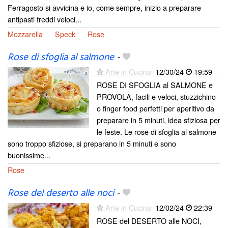
Ferragosto si avvicina e io, come sempre, inizio a preparare
antipasti freddi veloci...
Mozzarella
Speck
Rose
Rose di sfoglia al salmone
-
Arte in Cucina
12/30/24
19:59
ROSE DI SFOGLIA al SALMONE e
PROVOLA, facili e veloci, stuzzichino
o finger food perfetti per aperitivo da
preparare in 5 minuti, idea sfiziosa per
le feste. Le rose di sfoglia al salmone
sono troppo sfiziose, si preparano in 5 minuti e sono
buonissime...
Rose
Rose del deserto alle noci
-
Arte in Cucina
12/02/24
22:39
ROSE del DESERTO alle NOCI,