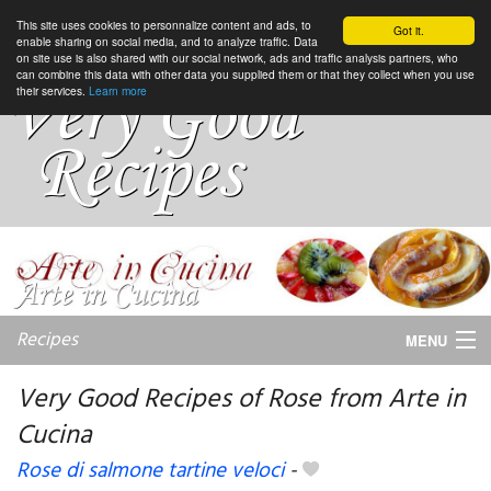
This site uses cookies to personnalize content and ads, to
Got it.
enable sharing on social media, and to analyze traffic. Data
on site use is also shared with our social network, ads and traffic analysis partners, who
can combine this data with other data you supplied them or that they collect when you use
their services.
Learn more
Recipes
MENU
Very Good Recipes of Rose from Arte in
Cucina
My favorite blogs
Rose di salmone tartine veloci
-