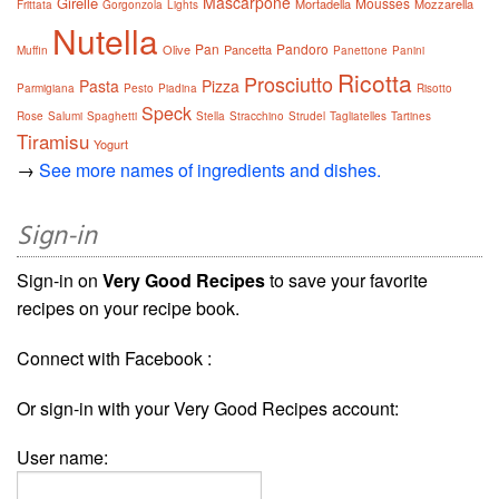
Mascarpone
Girelle
Mousses
Mortadella
Mozzarella
Frittata
Gorgonzola
Lights
Nutella
Pan
Pandoro
Olive
Pancetta
Muffin
Panettone
Panini
Ricotta
Prosciutto
Pasta
Pizza
Parmigiana
Pesto
Piadina
Risotto
Speck
Rose
Salumi
Spaghetti
Stella
Stracchino
Strudel
Tagliatelles
Tartines
Tiramisu
Yogurt
→
See more names of ingredients and dishes.
Sign-in
Sign-in on
Very Good Recipes
to save your favorite
recipes on your recipe book.
Connect with Facebook :
Or sign-in with your Very Good Recipes account:
User name: