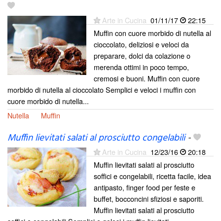
Arte in Cucina
01/11/17
22:15
Muffin con cuore morbido di nutella al
cioccolato, deliziosi e veloci da
preparare, dolci da colazione o
merenda ottimi in poco tempo,
cremosi e buoni. Muffin con cuore
morbido di nutella al cioccolato Semplici e veloci i muffin con
cuore morbido di nutella...
Nutella
Muffin
Muffin lievitati salati al prosciutto congelabili
-
Arte in Cucina
12/23/16
20:18
Muffin lievitati salati al prosciutto
soffici e congelabili, ricetta facile, idea
antipasto, finger food per feste e
buffet, bocconcini sfiziosi e saporiti.
Muffin lievitati salati al prosciutto