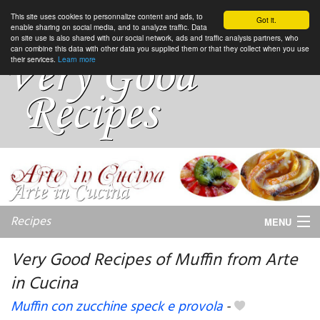
This site uses cookies to personnalize content and ads, to
Got it.
enable sharing on social media, and to analyze traffic. Data
on site use is also shared with our social network, ads and traffic analysis partners, who
can combine this data with other data you supplied them or that they collect when you use
their services.
Learn more
Recipes
MENU
Very Good Recipes of Muffin from Arte
in Cucina
My favorite blogs
Muffin con zucchine speck e provola
-