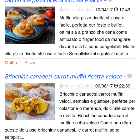
Muffin alla pizza ricetta sfiziosa e facile
-
Arte in Cucina
10/04/17
17:43
Muffin alla pizza ricetta sfiziosa e
facile, perfetta per feste e buffet,
ottimi sia a pranzo che cena come
antipasto o finger food da mangiare
davanti alla tv, sono congelabili. Muffin
alla pizza ricetta sfiziosa e facile Semplicissimi e golosi i muffin...
Muffin
Pizza
Briochine canadesi carrot muffin ricetta veloce
-
Arte in Cucina
09/08/17
22:39
Briochine canadesi carrot muffin
veloci, semplici e gustose, perfette per
colazione o merenda, dolci alle carote
e uvetta. Briochine canadesi carrot
muffin ricetta veloce Come non rifare
queste deliziose briochine canadesi, le carrot muffin, sono
semplici,...