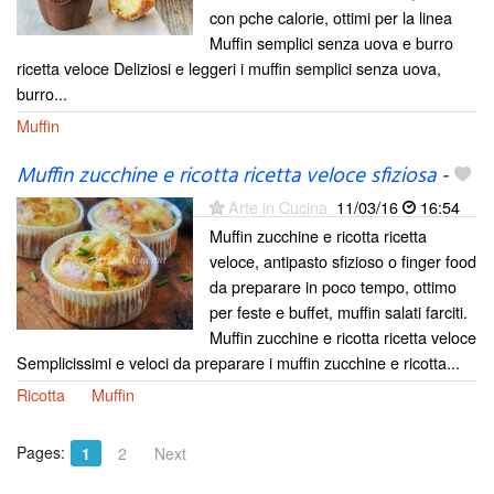
con pche calorie, ottimi per la linea
Muffin semplici senza uova e burro
ricetta veloce Deliziosi e leggeri i muffin semplici senza uova,
burro...
Muffin
Muffin zucchine e ricotta ricetta veloce sfiziosa
-
Arte in Cucina
11/03/16
16:54
Muffin zucchine e ricotta ricetta
veloce, antipasto sfizioso o finger food
da preparare in poco tempo, ottimo
per feste e buffet, muffin salati farciti.
Muffin zucchine e ricotta ricetta veloce
Semplicissimi e veloci da preparare i muffin zucchine e ricotta...
Ricotta
Muffin
Pages:
1
2
Next