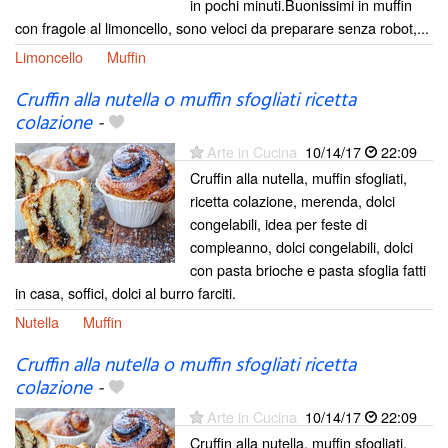
in pochi minuti.Buonissimi in muffin
con fragole al limoncello, sono veloci da preparare senza robot,...
Limoncello
Muffin
Cruffin alla nutella o muffin sfogliati ricetta
colazione
-
Arte in Cucina
10/14/17
22:09
Cruffin alla nutella, muffin sfogliati,
ricetta colazione, merenda, dolci
congelabili, idea per feste di
compleanno, dolci congelabili, dolci
con pasta brioche e pasta sfoglia fatti
in casa, soffici, dolci al burro farciti.
Nutella
Muffin
Cruffin alla nutella o muffin sfogliati ricetta
colazione
-
Arte in Cucina
10/14/17
22:09
Cruffin alla nutella, muffin sfogliati,