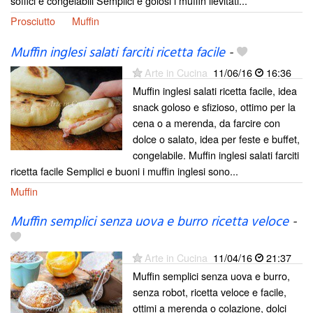
soffici e congelabili Semplici e golosi i muffin lievitati...
Prosciutto
Muffin
Muffin inglesi salati farciti ricetta facile
-
Arte in Cucina
11/06/16
16:36
Muffin inglesi salati ricetta facile, idea
snack goloso e sfizioso, ottimo per la
cena o a merenda, da farcire con
dolce o salato, idea per feste e buffet,
congelabile. Muffin inglesi salati farciti
ricetta facile Semplici e buoni i muffin inglesi sono...
Muffin
Muffin semplici senza uova e burro ricetta veloce
-
Arte in Cucina
11/04/16
21:37
Muffin semplici senza uova e burro,
senza robot, ricetta veloce e facile,
ottimi a merenda o colazione, dolci