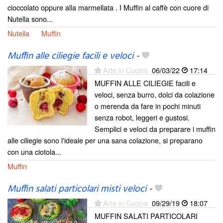
cioccolato oppure alla marmellata . I Muffin al caffè con cuore di
Nutella sono...
Nutella
Muffin
Muffin alle ciliegie facili e veloci
-
Arte in Cucina
06/03/22
17:14
MUFFIN ALLE CILIEGIE facili e
veloci, senza burro, dolci da colazione
o merenda da fare in pochi minuti
senza robot, leggeri e gustosi.
Semplici e veloci da preparare i muffin
alle ciliegie sono l'ideale per una sana colazione, si preparano
con una ciotola...
Muffin
Muffin salati particolari misti veloci
-
Arte in Cucina
09/29/19
18:07
MUFFIN SALATI PARTICOLARI