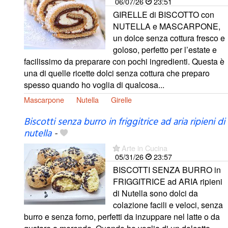
06/07/26
23:51
GIRELLE di BISCOTTO con
NUTELLA e MASCARPONE,
un dolce senza cottura fresco e
goloso, perfetto per l’estate e
facilissimo da preparare con pochi ingredienti. Questa è
una di quelle ricette dolci senza cottura che preparo
spesso quando ho voglia di qualcosa...
Mascarpone
Nutella
Girelle
Biscotti senza burro in friggitrice ad aria ripieni di
nutella
-
Arte in Cucina
05/31/26
23:57
BISCOTTI SENZA BURRO in
FRIGGITRICE ad ARIA ripieni
di Nutella sono dolci da
colazione facili e veloci, senza
burro e senza forno, perfetti da inzuppare nel latte o da