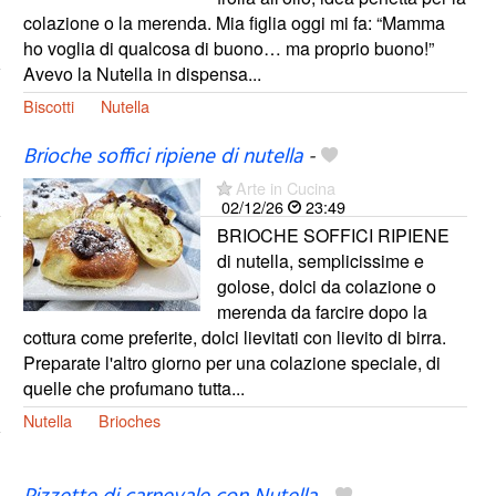
colazione o la merenda. Mia figlia oggi mi fa: “Mamma
ho voglia di qualcosa di buono… ma proprio buono!”
Avevo la Nutella in dispensa...
Biscotti
Nutella
Brioche soffici ripiene di nutella
-
Arte in Cucina
02/12/26
23:49
BRIOCHE SOFFICI RIPIENE
di nutella, semplicissime e
golose, dolci da colazione o
merenda da farcire dopo la
cottura come preferite, dolci lievitati con lievito di birra.
Preparate l'altro giorno per una colazione speciale, di
quelle che profumano tutta...
Nutella
Brioches