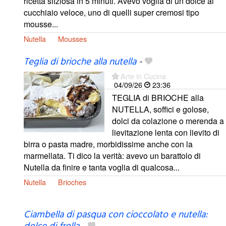
ricetta sfiziosa in 5 minuti. Avevo voglia di un dolce al
cucchiaio veloce, uno di quelli super cremosi tipo
mousse...
Nutella
Mousses
Teglia di brioche alla nutella
-
Arte in Cucina
04/09/26
23:36
TEGLIA di BRIOCHE alla
NUTELLA, soffici e golose,
dolci da colazione o merenda a
lievitazione lenta con lievito di
birra o pasta madre, morbidissime anche con la
marmellata. Ti dico la verità: avevo un barattolo di
Nutella da finire e tanta voglia di qualcosa...
Nutella
Brioches
Ciambella di pasqua con cioccolato e nutella: