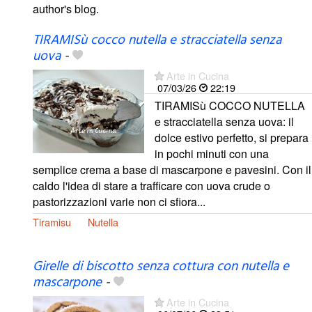
author's blog.
TIRAMISù cocco nutella e stracciatella senza
uova
-
Arte in Cucina
07/03/26
22:19
TIRAMISù COCCO NUTELLA
e stracciatella senza uova: il
dolce estivo perfetto, si prepara
in pochi minuti con una
semplice crema a base di mascarpone e pavesini. Con il
caldo l'idea di stare a trafficare con uova crude o
pastorizzazioni varie non ci sfiora...
Tiramisu
Nutella
Girelle di biscotto senza cottura con nutella e
mascarpone
-
Arte in Cucina