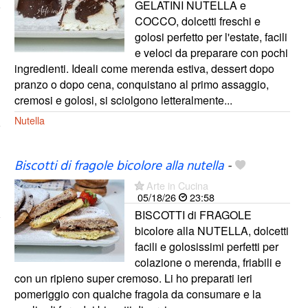
GELATINI NUTELLA e
COCCO, dolcetti freschi e
golosi perfetto per l'estate, facili
e veloci da preparare con pochi
ingredienti. Ideali come merenda estiva, dessert dopo
pranzo o dopo cena, conquistano al primo assaggio,
cremosi e golosi, si sciolgono letteralmente...
Nutella
Biscotti di fragole bicolore alla nutella
-
Arte in Cucina
05/18/26
23:58
BISCOTTI di FRAGOLE
bicolore alla NUTELLA, dolcetti
facili e golosissimi perfetti per
colazione o merenda, friabili e
con un ripieno super cremoso. Li ho preparati ieri
pomeriggio con qualche fragola da consumare e la