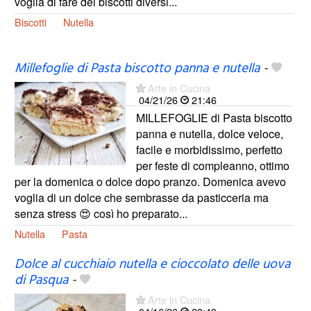
voglia di fare dei biscotti diversi...
Biscotti
Nutella
Millefoglie di Pasta biscotto panna e nutella
-
Arte in Cucina
04/21/26
21:46
MILLEFOGLIE di Pasta biscotto
panna e nutella, dolce veloce,
facile e morbidissimo, perfetto
per feste di compleanno, ottimo
per la domenica o dolce dopo pranzo. Domenica avevo
voglia di un dolce che sembrasse da pasticceria ma
senza stress 😍 così ho preparato...
Nutella
Pasta
Dolce al cucchiaio nutella e cioccolato delle uova
di Pasqua
-
Arte in Cucina