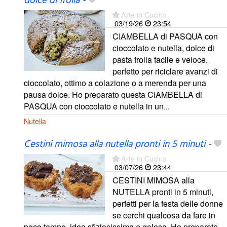
dolce di frolla
-
Arte in Cucina
03/19/26
23:54
CIAMBELLA di PASQUA con
cioccolato e nutella, dolce di
pasta frolla facile e veloce,
perfetto per riciclare avanzi di
cioccolato, ottimo a colazione o a merenda per una
pausa dolce. Ho preparato questa CIAMBELLA di
PASQUA con cioccolato e nutella in un...
Nutella
Cestini mimosa alla nutella pronti in 5 minuti
-
Arte in Cucina
03/07/26
23:44
CESTINI MIMOSA alla
NUTELLA pronti in 5 minuti,
perfetti per la festa delle donne
se cerchi qualcosa da fare in
poco tempo, idea sfiziosissima e golosa. Ho preparato