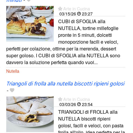
minuti
-
Arte in Cucina
03/15/26
23:27
CUBI di SFOGLIA alla
NUTELLA, tortine millefoglie
pronte in 5 minuti, dolcetti
monoporzione facili e veloci,
perfetti per colazione, ottime per la merenda, dessert
super goloso. I CUBI di SFOGLIA alla NUTELLA sono
davvero la soluzione perfetta quando vuoi...
Nutella
Triangoli di frolla alla nutella biscotti ripieni golosi
-
Arte in Cucina
03/03/26
23:54
TRIANGOLI di FROLLA alla
NUTELLA biscotti ripieni
golosi, facili e veloci, con pasta
frolla all'olio, idea perfetta per la