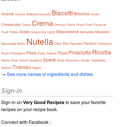
Biscotti
Brioches
Amaretti
Antipasti
Ananas
Avocado
Cacao
Crema
Cheesecake
Focaccia
Coppa
Cremoso
Farina
Finger Food
Mascarpone
Girelle
Mousses
Mortadella
Food
Frittata
Gorgonzola
Lights
Nutella
Pan
Pandoro
Mozzarella
Olive
Pancetta
Muffin
Panettone
Ricotta
Prosciutto
Pasta
Pizza
Panini
Parmigiana
Pesto
Piadina
Speck
Risotto
Rose
Salumi
Spaghetti
Stella
Stracchino
Strudel
Tagliatelles
Tiramisu
Yogurt
Tartines
→
See more names of ingredients and dishes.
Sign-in
Sign-in on
Very Good Recipes
to save your favorite
recipes on your recipe book.
Connect with Facebook :