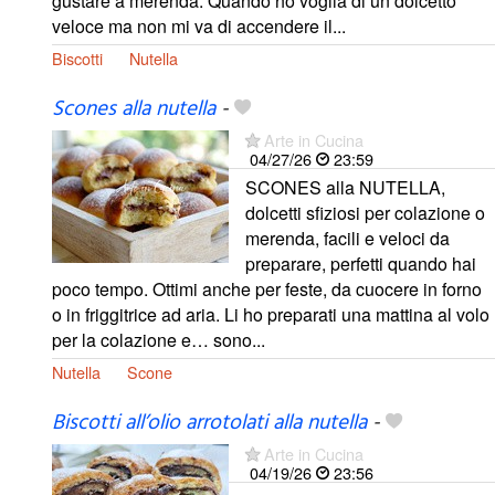
gustare a merenda. Quando ho voglia di un dolcetto
veloce ma non mi va di accendere il...
Biscotti
Nutella
Scones alla nutella
-
Arte in Cucina
04/27/26
23:59
SCONES alla NUTELLA,
dolcetti sfiziosi per colazione o
merenda, facili e veloci da
preparare, perfetti quando hai
poco tempo. Ottimi anche per feste, da cuocere in forno
o in friggitrice ad aria. Li ho preparati una mattina al volo
per la colazione e… sono...
Nutella
Scone
Biscotti all’olio arrotolati alla nutella
-
Arte in Cucina
04/19/26
23:56