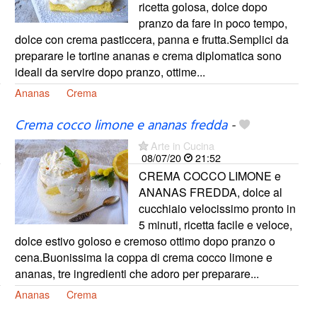
ricetta golosa, dolce dopo
pranzo da fare in poco tempo,
dolce con crema pasticcera, panna e frutta.Semplici da
preparare le tortine ananas e crema diplomatica sono
ideali da servire dopo pranzo, ottime...
Ananas
Crema
Crema cocco limone e ananas fredda
-
Arte in Cucina
08/07/20
21:52
CREMA COCCO LIMONE e
ANANAS FREDDA, dolce al
cucchiaio velocissimo pronto in
5 minuti, ricetta facile e veloce,
dolce estivo goloso e cremoso ottimo dopo pranzo o
cena.Buonissima la coppa di crema cocco limone e
ananas, tre ingredienti che adoro per preparare...
Ananas
Crema