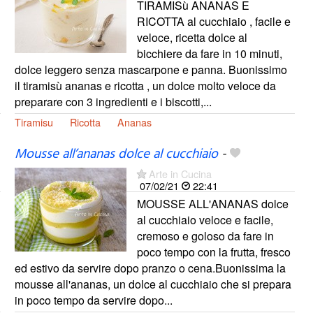
TIRAMISù ANANAS E
RICOTTA al cucchiaio , facile e
veloce, ricetta dolce al
bicchiere da fare in 10 minuti,
dolce leggero senza mascarpone e panna. Buonissimo
il tiramisù ananas e ricotta , un dolce molto veloce da
preparare con 3 ingredienti e i biscotti,...
Tiramisu
Ricotta
Ananas
Mousse all’ananas dolce al cucchiaio
-
Arte in Cucina
07/02/21
22:41
MOUSSE ALL'ANANAS dolce
al cucchiaio veloce e facile,
cremoso e goloso da fare in
poco tempo con la frutta, fresco
ed estivo da servire dopo pranzo o cena.Buonissima la
mousse all'ananas, un dolce al cucchiaio che si prepara
in poco tempo da servire dopo...