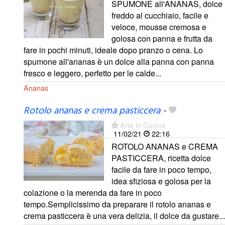
SPUMONE all'ANANAS, dolce
freddo al cucchiaio, facile e
veloce, mousse cremosa e
golosa con panna e frutta da
fare in pochi minuti, ideale dopo pranzo o cena. Lo
spumone all'ananas è un dolce alla panna con panna
fresco e leggero, perfetto per le calde...
Ananas
Rotolo ananas e crema pasticcera
-
Arte in Cucina
11/02/21
22:16
ROTOLO ANANAS e CREMA
PASTICCERA, ricetta dolce
facile da fare in poco tempo,
idea sfiziosa e golosa per la
colazione o la merenda da fare in poco
tempo.Semplicissimo da preparare il rotolo ananas e
crema pasticcera è una vera delizia, il dolce da gustare...