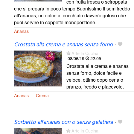
con frutta fresca o sciroppata
che si prepara in poco tempo.Buonissimo il semifreddo
all'ananas, un dolce al cucchiaio davvero goloso che
puoi servire in coppette monoporzione...
Ananas
Crostata alla crema e ananas senza forno
-
Arte in Cucina
08/06/19
22:05
Crostata alla crema e ananas
senza forno, dolce facile e
veloce, ottimo dopo cena o
pranzo, freddo e piacevole.
Ananas
Crema
Sorbetto all’ananas con o senza gelatiera
-
Arte in Cucina