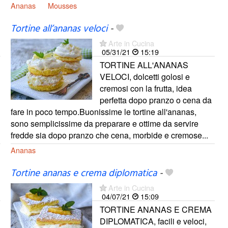
Ananas
Mousses
Tortine all’ananas veloci
-
Arte in Cucina
05/31/21
15:19
TORTINE ALL'ANANAS
VELOCI, dolcetti golosi e
cremosi con la frutta, idea
perfetta dopo pranzo o cena da
fare in poco tempo.Buonissime le tortine all'ananas,
sono semplicissime da preparare e ottime da servire
fredde sia dopo pranzo che cena, morbide e cremose...
Ananas
Tortine ananas e crema diplomatica
-
Arte in Cucina
04/07/21
15:09
TORTINE ANANAS E CREMA
DIPLOMATICA, facili e veloci,