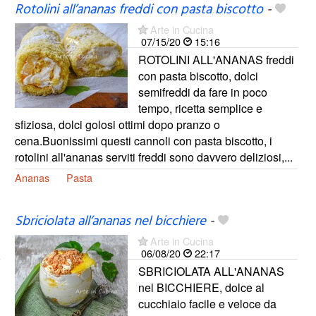
Rotolini all’ananas freddi con pasta biscotto
-
Arte in Cucina
07/15/20
15:16
ROTOLINI ALL'ANANAS freddi
con pasta biscotto, dolci
semifreddi da fare in poco
tempo, ricetta semplice e
sfiziosa, dolci golosi ottimi dopo pranzo o
cena.Buonissimi questi cannoli con pasta biscotto, i
rotolini all'ananas serviti freddi sono davvero deliziosi,...
Ananas
Pasta
Sbriciolata all’ananas nel bicchiere
-
Arte in Cucina
06/08/20
22:17
SBRICIOLATA ALL'ANANAS
nel BICCHIERE, dolce al
cucchiaio facile e veloce da