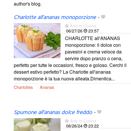
author's blog.
Charlotte all’ananas monoporzione
-
Arte in Cucina
06/27/26
23:57
CHARLOTTE all'ANANAS
monoporzione: il dolce con
pavesini e crema veloce da
servire dopo pranzo o cena,
perfetto per tutte le occasioni, fresco e goloso. Cerchi il
dessert estivo perfetto? La Charlotte all'ananas
monoporzione è la tua nuova alleata.Dimentica...
Charlottes
Ananas
Spumone all’ananas dolce freddo
-
Arte in Cucina
06/26/24
23:22