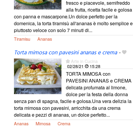
fresco e piacevole, semifreddo
alla frutta, ricetta facile e golosa
con panna e mascarpone.Un dolce perfetto per la
domenica, la torta tiramisù all'ananas è molto semplice e
piuttosto veloce con solo 7 minuti di...
Tiramisu
Ananas
Torta mimosa con pavesini ananas e crema
-
Arte in Cucina
02/28/21
15:28
TORTA MIMOSA con
PAVESINI ANANAS e CREMA
delicata profumata al limone,
dolce per la festa della donna
senza pan di spagna, facile e golosa.Una vera delizia la
torta mimosa con pavesini, arricchita da una crema
delicata e pezzi di ananas, un dolce perfetto...
Ananas
Mimosa
Crema