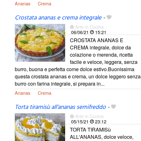
Ananas
Crema
Crostata ananas e crema integrale
-
Arte in Cucina
06/06/21
15:21
CROSTATA ANANAS E
CREMA integrale, dolce da
colazione o merenda, ricetta
facile e veloce, leggera, senza
burro, buona e perfetta come dolce estivo.Buonissima
questa crostata ananas e crema, un dolce leggero senza
burro con farina integrale, si prepara in...
Ananas
Crema
Torta tiramisù all’ananas semifreddo
-
Arte in Cucina
05/15/21
23:12
TORTA TIRAMISù
ALL'ANANAS, dolce veloce,