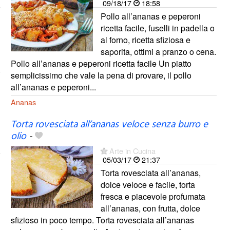
09/18/17
18:58
Pollo all’ananas e peperoni
ricetta facile, fuselli in padella o
al forno, ricetta sfiziosa e
saporita, ottimi a pranzo o cena.
Pollo all’ananas e peperoni ricetta facile Un piatto
semplicissimo che vale la pena di provare, il pollo
all’ananas e peperoni...
Ananas
Torta rovesciata all’ananas veloce senza burro e
olio
-
Arte in Cucina
05/03/17
21:37
Torta rovesciata all’ananas,
dolce veloce e facile, torta
fresca e piacevole profumata
all’ananas, con frutta, dolce
sfizioso in poco tempo. Torta rovesciata all’ananas