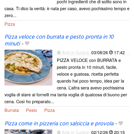
pochi ingredienti che di solito sono in
casa. Ti dico la verità: è nata per caso, avevo pochissimo tempo e
zero...
Pizza
Pizza veloce con burrata e pesto pronta in 10
minuti
-
Arte in Cucina
03/08/26
17:42
PIZZA VELOCE con BURRATA e
pesto pronta in 10 minuti, facile,
veloce e gustosa, ricetta perfetta
quando hai poco tempo, idea per la
cena. L’altra sera avevo pochissima
voglia di stare ai fornelli ma tanta voglia di qualcosa di buono per
cena. Così ho preparato...
Burrata
Pesto
Pizza
Pizza come in pizzeria con salsiccia e provola
-
Arte in Cucina
02/12/26
20:15