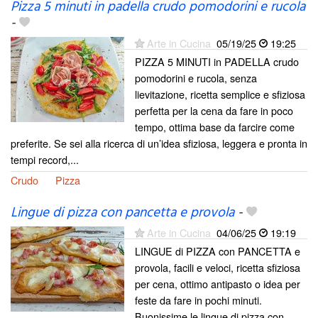
Pizza 5 minuti in padella crudo pomodorini e rucola
-
Arte in Cucina
05/19/25
19:25
PIZZA 5 MINUTI in PADELLA crudo
pomodorini e rucola, senza
lievitazione, ricetta semplice e sfiziosa
perfetta per la cena da fare in poco
tempo, ottima base da farcire come
preferite. Se sei alla ricerca di un’idea sfiziosa, leggera e pronta in
tempi record,...
Crudo
Pizza
Lingue di pizza con pancetta e provola
-
Arte in Cucina
04/06/25
19:19
LINGUE di PIZZA con PANCETTA e
provola, facili e veloci, ricetta sfiziosa
per cena, ottimo antipasto o idea per
feste da fare in pochi minuti.
Buonissime le lingue di pizza con