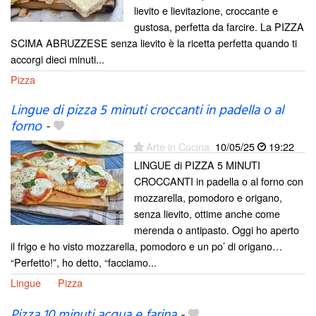
lievito e lievitazione, croccante e
gustosa, perfetta da farcire. La PIZZA
SCIMA ABRUZZESE senza lievito è la ricetta perfetta quando ti
accorgi dieci minuti...
Pizza
Lingue di pizza 5 minuti croccanti in padella o al
forno
-
Arte in Cucina
10/05/25
19:22
LINGUE di PIZZA 5 MINUTI
CROCCANTI in padella o al forno con
mozzarella, pomodoro e origano,
senza lievito, ottime anche come
merenda o antipasto. Oggi ho aperto
il frigo e ho visto mozzarella, pomodoro e un po’ di origano…
“Perfetto!”, ho detto, “facciamo...
Lingue
Pizza
Pizza 10 minuti acqua e farina
-