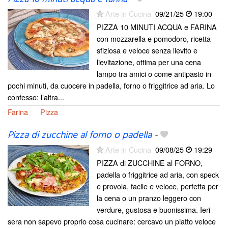
Arte in Cucina
09/21/25
19:00
PIZZA 10 MINUTI ACQUA e FARINA
con mozzarella e pomodoro, ricetta
sfiziosa e veloce senza lievito e
lievitazione, ottima per una cena
lampo tra amici o come antipasto in
pochi minuti, da cuocere in padella, forno o friggitrice ad aria. Lo
confesso: l’altra...
Farina
Pizza
Pizza di zucchine al forno o padella
-
Arte in Cucina
09/08/25
19:29
PIZZA di ZUCCHINE al FORNO,
padella o friggitrice ad aria, con speck
e provola, facile e veloce, perfetta per
la cena o un pranzo leggero con
verdure, gustosa e buonissima. Ieri
sera non sapevo proprio cosa cucinare: cercavo un piatto veloce