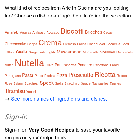
What kind of recipes from Arte in Cucina are you looking
for? Choose a dish or an ingredient to refine the selection.
Biscotti
Brioches
Amaretti
Antipasti
Ananas
Avocado
Cacao
Crema
Cheesecake
Focaccia
Coppa
Cremoso
Farina
Finger Food
Food
Mascarpone
Girelle
Mousses
Mortadella
Mozzarella
Frittata
Gorgonzola
Lights
Nutella
Pan
Pandoro
Olive
Pancetta
Muffin
Panettone
Panini
Ricotta
Prosciutto
Pasta
Pizza
Parmigiana
Pesto
Piadina
Risotto
Speck
Rose
Salumi
Spaghetti
Stella
Stracchino
Strudel
Tagliatelles
Tartines
Tiramisu
Yogurt
→
See more names of ingredients and dishes.
Sign-in
Sign-in on
Very Good Recipes
to save your favorite
recipes on your recipe book.