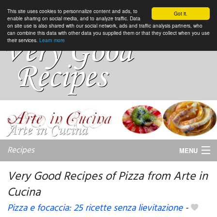
This site uses cookies to personnalize content and ads, to
Got it.
enable sharing on social media, and to analyze traffic. Data
on site use is also shared with our social network, ads and traffic analysis partners, who
can combine this data with other data you supplied them or that they collect when you use
their services.
Learn more
Recipes
MENU
Very Good Recipes of Pizza from Arte in
Cucina
My favorite blogs
Pizza e focaccia: 25 ricette senza lievitazione
-