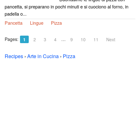
pancetta, si preparano in pochi minuti e si cuociono al forno, in
padella o...
Pancetta
Lingue
Pizza
Pages:
…
1
2
3
4
9
10
11
Next
Recipes
›
Arte in Cucina
›
Pizza