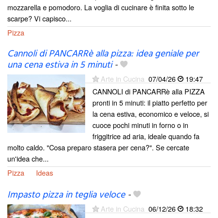
mozzarella e pomodoro. La voglia di cucinare è finita sotto le
scarpe? Vi capisco...
Pizza
Cannoli di PANCARRè alla pizza: idea geniale per
una cena estiva in 5 minuti
-
Arte in Cucina
07/04/26
19:47
CANNOLI di PANCARRè alla PIZZA
pronti in 5 minuti: il piatto perfetto per
la cena estiva, economico e veloce, si
cuoce pochi minuti in forno o in
friggitrice ad aria, ideale quando fa
molto caldo. "Cosa preparo stasera per cena?". Se cercate
un'idea che...
Pizza
Ideas
Impasto pizza in teglia veloce
-
Arte in Cucina
06/12/26
18:32