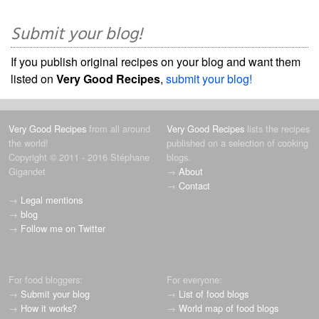
Submit your blog!
If you publish original recipes on your blog and want them
listed on
Very Good Recipes
,
submit your blog!
Very Good Recipes
from all around
Very Good Recipes
lists the recipes
the world!
published on a selection of cooking
Copyright © 2011 - 2016 Stéphane
blogs.
Gigandet
→
About
→
Contact
→
Legal mentions
→
blog
→
Follow me on Twitter
For food bloggers:
For everyone:
→
Submit your blog
→
List of food blogs
→
How it works?
→
World map of food blogs