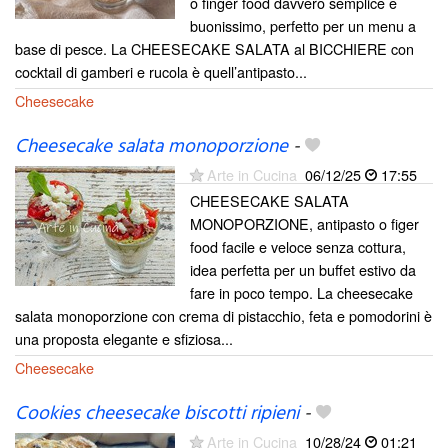
o finger food davvero semplice e
buonissimo, perfetto per un menu a
base di pesce. La CHEESECAKE SALATA al BICCHIERE con
cocktail di gamberi e rucola è quell’antipasto...
Cheesecake
Cheesecake salata monoporzione
-
Arte in Cucina
06/12/25
17:55
CHEESECAKE SALATA
MONOPORZIONE, antipasto o figer
food facile e veloce senza cottura,
idea perfetta per un buffet estivo da
fare in poco tempo. La cheesecake
salata monoporzione con crema di pistacchio, feta e pomodorini è
una proposta elegante e sfiziosa...
Cheesecake
Cookies cheesecake biscotti ripieni
-
Arte in Cucina
10/28/24
01:21