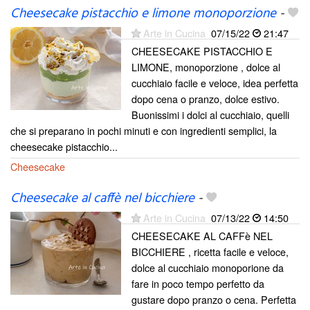
Cheesecake pistacchio e limone monoporzione
-
Arte in Cucina
07/15/22
21:47
CHEESECAKE PISTACCHIO E
LIMONE, monoporzione , dolce al
cucchiaio facile e veloce, idea perfetta
dopo cena o pranzo, dolce estivo.
Buonissimi i dolci al cucchiaio, quelli
che si preparano in pochi minuti e con ingredienti semplici, la
cheesecake pistacchio...
Cheesecake
Cheesecake al caffè nel bicchiere
-
Arte in Cucina
07/13/22
14:50
CHEESECAKE AL CAFFè NEL
BICCHIERE , ricetta facile e veloce,
dolce al cucchiaio monoporione da
fare in poco tempo perfetto da
gustare dopo pranzo o cena. Perfetta