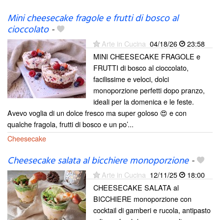
Mini cheesecake fragole e frutti di bosco al
cioccolato
-
Arte in Cucina
04/18/26
23:58
MINI CHEESECAKE FRAGOLE e
FRUTTI di bosco al cioccolato,
facilissime e veloci, dolci
monoporzione perfetti dopo pranzo,
ideali per la domenica e le feste.
Avevo voglia di un dolce fresco ma super goloso 😍 e con
qualche fragola, frutti di bosco e un po’...
Cheesecake
Cheesecake salata al bicchiere monoporzione
-
Arte in Cucina
12/11/25
18:00
CHEESECAKE SALATA al
BICCHIERE monoporzione con
cocktail di gamberi e rucola, antipasto