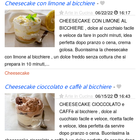
Cheesecake con limone al bicchiere
-
Arte in Cucina
06/22/22
16:17
CHEESECAKE CON LIMONE AL
BICCHIERE , dolce al cucchiaio facile
e veloce da fare in pochi minuti, idea
perfetta dopo pranzo o cena, crema
golosa. Buonissima la cheesecake
con limone al bicchiere , un dolce freddo senza cottura che si
prepara in 10 minuti,...
Cheesecake
Cheesecake cioccolato e caffè al bicchiere
-
Arte in Cucina
06/15/22
16:43
CHEESECAKE CIOCCOLATO e
CAFFè al bicchiere , dolce al
cucchiaio facile e veloce, ricetta facile
e veloce, idea perfetta da servire
dopo pranzo o cena. Buonissima la
cheesecake cioccolato e caffè è un dolce perfetto da servire dopo