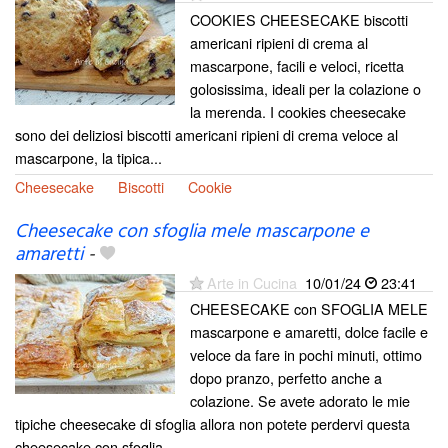
COOKIES CHEESECAKE biscotti
americani ripieni di crema al
mascarpone, facili e veloci, ricetta
golosissima, ideali per la colazione o
la merenda. I cookies cheesecake
sono dei deliziosi biscotti americani ripieni di crema veloce al
mascarpone, la tipica...
Cheesecake
Biscotti
Cookie
Cheesecake con sfoglia mele mascarpone e
amaretti
-
Arte in Cucina
10/01/24
23:41
CHEESECAKE con SFOGLIA MELE
mascarpone e amaretti, dolce facile e
veloce da fare in pochi minuti, ottimo
dopo pranzo, perfetto anche a
colazione. Se avete adorato le mie
tipiche cheesecake di sfoglia allora non potete perdervi questa
cheesecake con sfoglia...