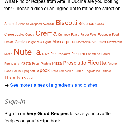
What kind of recipes from Arte in Cucina are you looking
for? Choose a dish or an ingredient to refine the selection.
Biscotti
Brioches
Amaretti
Antipasti
Ananas
Avocado
Cacao
Crema
Cheesecake
Focaccia
Coppa
Cremoso
Farina
Finger Food
Food
Mascarpone
Girelle
Mousses
Mortadella
Mozzarella
Frittata
Gorgonzola
Lights
Nutella
Pan
Pandoro
Olive
Pancetta
Muffin
Panettone
Panini
Ricotta
Prosciutto
Pasta
Pizza
Parmigiana
Pesto
Piadina
Risotto
Speck
Rose
Salumi
Spaghetti
Stella
Stracchino
Strudel
Tagliatelles
Tartines
Tiramisu
Yogurt
→
See more names of ingredients and dishes.
Sign-in
Sign-in on
Very Good Recipes
to save your favorite
recipes on your recipe book.