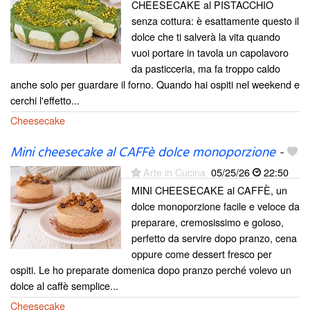
CHEESECAKE al PISTACCHIO
senza cottura: è esattamente questo il
dolce che ti salverà la vita quando
vuoi portare in tavola un capolavoro
da pasticceria, ma fa troppo caldo
anche solo per guardare il forno. Quando hai ospiti nel weekend e
cerchi l'effetto...
Cheesecake
Mini cheesecake al CAFFè dolce monoporzione
-
Arte in Cucina
05/25/26
22:50
MINI CHEESECAKE al CAFFÈ, un
dolce monoporzione facile e veloce da
preparare, cremosissimo e goloso,
perfetto da servire dopo pranzo, cena
oppure come dessert fresco per
ospiti. Le ho preparate domenica dopo pranzo perché volevo un
dolce al caffè semplice...
Cheesecake