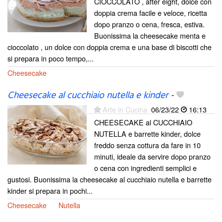
CIOCCOLATO , after eight, dolce con
doppia crema facile e veloce, ricetta
dopo pranzo o cena, fresca, estiva.
Buonissima la cheesecake menta e
cioccolato , un dolce con doppia crema e una base di biscotti che
si prepara in poco tempo,...
Cheesecake
Cheesecake al cucchiaio nutella e kinder
-
Arte in Cucina
06/23/22
16:13
CHEESECAKE al CUCCHIAIO
NUTELLA e barrette kinder, dolce
freddo senza cottura da fare in 10
minuti, ideale da servire dopo pranzo
o cena con ingredienti semplici e
gustosi. Buonissima la cheesecake al cucchiaio nutella e barrette
kinder si prepara in pochi...
Cheesecake
Nutella