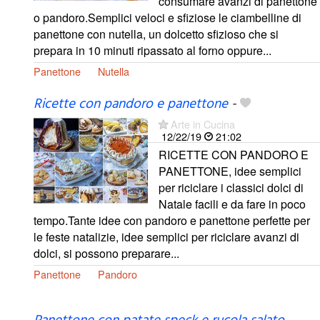
consumare avanzi di panettone
o pandoro.Semplici veloci e sfiziose le ciambelline di
panettone con nutella, un dolcetto sfizioso che si
prepara in 10 minuti ripassato al forno oppure...
Panettone
Nutella
Ricette con pandoro e panettone
-
Arte in Cucina
12/22/19
21:02
RICETTE CON PANDORO E
PANETTONE, idee semplici
per riciclare i classici dolci di
Natale facili e da fare in poco
tempo.Tante idee con pandoro e panettone perfette per
le feste natalizie, idee semplici per riciclare avanzi di
dolci, si possono preparare...
Panettone
Pandoro