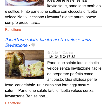
idea per le feste, senza
lievitazione, panettone morbido
e soffice. Finto panettone soffice con cioccolato ricetta
veloce Non vi riescono i lievitati? niente paura, potete
sempre presentare...
Panettone
Panettone salato farcito ricetta veloce senza
lievitazione
-
Arte in Cucina
12/13/15
17:32
Panettone salato farcito ricetta
veloce senza lievitazione, facile
da preparare perfetto come
antipasto, idea sfiziosa per le
feste, congelabile, un rustico con formaggi misti e
salumi. Panettone salato farcito ricetta veloce senza
lievitazione Beh se non...
Panettone