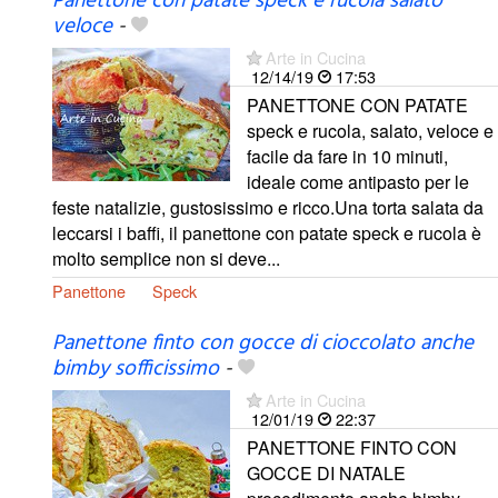
Panettone con patate speck e rucola salato
veloce
-
Arte in Cucina
12/14/19
17:53
PANETTONE CON PATATE
speck e rucola, salato, veloce e
facile da fare in 10 minuti,
ideale come antipasto per le
feste natalizie, gustosissimo e ricco.Una torta salata da
leccarsi i baffi, il panettone con patate speck e rucola è
molto semplice non si deve...
Panettone
Speck
Panettone finto con gocce di cioccolato anche
bimby sofficissimo
-
Arte in Cucina
12/01/19
22:37
PANETTONE FINTO CON
GOCCE DI NATALE