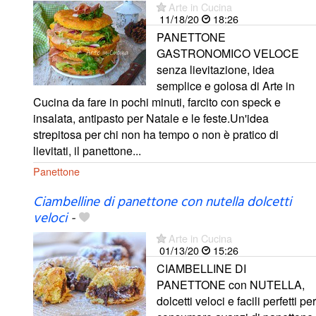
Arte in Cucina
11/18/20
18:26
PANETTONE
GASTRONOMICO VELOCE
senza lievitazione, idea
semplice e golosa di Arte in
Cucina da fare in pochi minuti, farcito con speck e
insalata, antipasto per Natale e le feste.Un'idea
strepitosa per chi non ha tempo o non è pratico di
lievitati, il panettone...
Panettone
Ciambelline di panettone con nutella dolcetti
veloci
-
Arte in Cucina
01/13/20
15:26
CIAMBELLINE DI
PANETTONE con NUTELLA,
dolcetti veloci e facili perfetti per