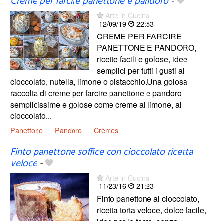
Creme per farcire panettone e pandoro
-
Arte in Cucina
12/09/19
22:53
CREME PER FARCIRE
PANETTONE E PANDORO,
ricette facili e golose, idee
semplici per tutti i gusti al
cioccolato, nutella, limone o pistacchio.Una golosa
raccolta di creme per farcire panettone e pandoro
semplicissime e golose come creme al limone, al
cioccolato...
Panettone
Pandoro
Crèmes
Finto panettone soffice con cioccolato ricetta
veloce
-
Arte in Cucina
11/23/16
21:23
Finto panettone al cioccolato,
ricetta torta veloce, dolce facile,