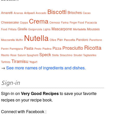
Biscotti
Brioches
Amaretti
Antipasti
Ananas
Avocado
Cacao
Crema
Cheesecake
Focaccia
Coppa
Cremoso
Farina
Finger Food
Mascarpone
Girelle
Mousses
Mortadella
Food
Frittata
Gorgonzola
Lights
Nutella
Pan
Pandoro
Mozzarella
Olive
Pancetta
Muffin
Panettone
Ricotta
Prosciutto
Pasta
Pizza
Panini
Parmigiana
Pesto
Piadina
Speck
Risotto
Rose
Salumi
Spaghetti
Stella
Stracchino
Strudel
Tagliatelles
Tiramisu
Yogurt
Tartines
→
See more names of ingredients and dishes.
Sign-in
Sign-in on
Very Good Recipes
to save your favorite
recipes on your recipe book.
Connect with Facebook :