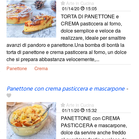
Arte in Cucina
01/14/20
15:05
TORTA DI PANETTONE e
CREMA pasticcera al forno,
dolce semplice e veloce da
realizzare, ideale per smaltire
avanzi di pandoro e panettone.Una bomba di bontà la
torta di panettone e crema pasticcera al forno, un dolce
che si prepara abbastanza velocemente,...
Panettone
Crema
Panettone con crema pasticcera e mascarpone
-
Arte in Cucina
01/11/20
15:32
PANETTONE con CREMA
PASTICCERA e mascarpone,
dolce da servire anche freddo