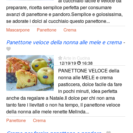
al cucchiaio facile e veloce da
preparare, ricetta semplice perfetta per consumare
avanzi di panettone e pandoro.Semplice e golosissima,
se adorate i dolci al cucchiaio questo panettone...
Mascarpone
Panettone
Crema
Panettone veloce della nonna alle mele e crema
-
Arte in Cucina
12/19/19
16:38
PANETTONE VELOCE della
nonna alle MELE e crema
pasticcera, dolce facile da fare
in pochi minuti, idea perfetta
anche da regalare a Natale.Il dolce per chi non ama
tanto fare i lievitati o non ha tempo, il panettone veloce
della nonna alle mele renette Melinda...
Panettone
Crema