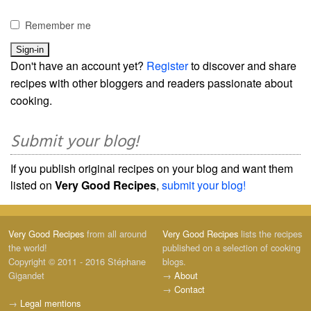
Remember me
Don't have an account yet?
Register
to discover and share
recipes with other bloggers and readers passionate about
cooking.
Submit your blog!
If you publish original recipes on your blog and want them
listed on
Very Good Recipes
,
submit your blog!
Very Good Recipes
from all around
Very Good Recipes
lists the recipes
the world!
published on a selection of cooking
Copyright © 2011 - 2016 Stéphane
blogs.
Gigandet
→
About
→
Contact
→
Legal mentions