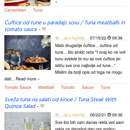
»
Camembert
Tuna
Ćuftice od tune u paradajz sosu / Tuna meatballs in
tomato sauce
-
...Ja u kuhinji...
07/15/22
09:36
Malo drugačije ćuftice... ćuftice od
tune... što sinkić reče "I onaj ko ne voli
tunu svidele bi mu se ove ćuftice jer
ističu sve ono najbolje od tune..."
Mislim da bolji opis od toga ne mogu
dati... Read more »
Tomato Sauce
Meatball
Tomato
Sauce
Tuna
Sveža tuna na salati od kinoe / Tuna Steak With
Quinoa Salad
-
...Ja u kuhinji...
06/22/21
09:36
Sve što bih vam danas rekla već sam
rekla na današnji dan pre godinu