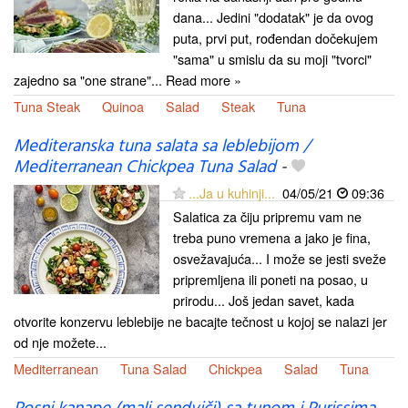
dana... Jedini "dodatak" je da ovog
puta, prvi put, rođendan dočekujem
"sama" u smislu da su moji "tvorci"
zajedno sa "one strane"... Read more »
Tuna Steak
Quinoa
Salad
Steak
Tuna
Mediteranska tuna salata sa leblebijom /
Mediterranean Chickpea Tuna Salad
-
...Ja u kuhinji...
04/05/21
09:36
Salatica za čiju pripremu vam ne
treba puno vremena a jako je fina,
osvežavajuća... I može se jesti sveže
pripremljena ili poneti na posao, u
prirodu... Još jedan savet, kada
otvorite konzervu leblebije ne bacajte tečnost u kojoj se nalazi jer
od nje možete...
Mediterranean
Tuna Salad
Chickpea
Salad
Tuna