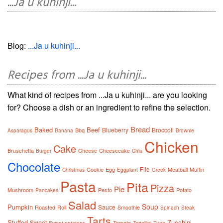
...Ja u kuhinji...
Blog:
...Ja u kuhinji...
Recipes from ...Ja u kuhinji...
What kind of recipes from ...Ja u kuhinji... are you looking
for? Choose a dish or an ingredient to refine the selection.
Bread
Baked
Beef
Blueberry
Broccoli
Bbq
Asparagus
Banana
Brownie
Chicken
Cake
Bruschetta
Cheese
Cheesecake
Burger
Chia
Chocolate
File
Cookie
Egg
Meatball
Muffin
Christmas
Eggplant
Greek
Pasta
Pita
Pizza
Pie
Mushroom
Pesto
Potato
Pancakes
Salad
Soup
Pumpkin
Sauce
Roasted
Roll
Smoothie
Spinach
Steak
Tarts
Stuffed
Zucchini
Sweet
Tomato
Tuna
Sweet potatoes
Tortellini