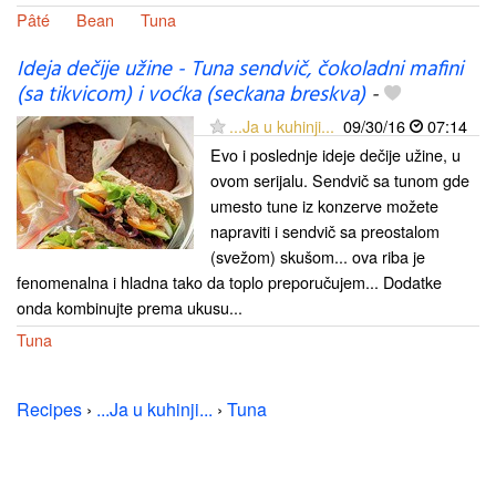
Pâté
Bean
Tuna
Ideja dečije užine - Tuna sendvič, čokoladni mafini
(sa tikvicom) i voćka (seckana breskva)
-
...Ja u kuhinji...
09/30/16
07:14
Evo i poslednje ideje dečije užine, u
ovom serijalu. Sendvič sa tunom gde
umesto tune iz konzerve možete
napraviti i sendvič sa preostalom
(svežom) skušom... ova riba je
fenomenalna i hladna tako da toplo preporučujem... Dodatke
onda kombinujte prema ukusu...
Tuna
Recipes
›
...Ja u kuhinji...
›
Tuna