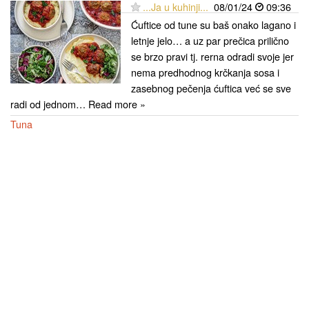
...Ja u kuhinji...
08/01/24
09:36
Ćuftice od tune su baš onako lagano i
letnje jelo… a uz par prečica prilično
se brzo pravi tj. rerna odradi svoje jer
nema predhodnog krčkanja sosa i
zasebnog pečenja ćuftica već se sve
radi od jednom… Read more »
Tuna