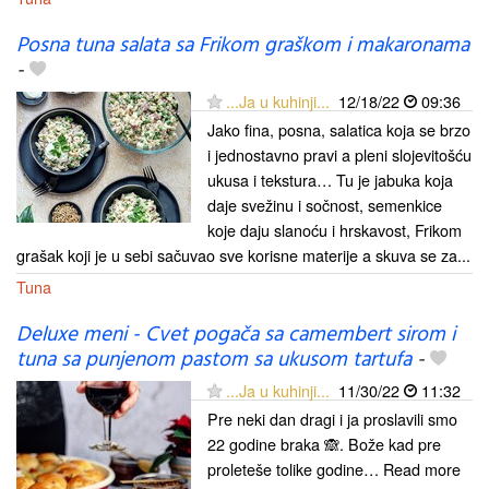
Posna tuna salata sa Frikom graškom i makaronama
-
...Ja u kuhinji...
12/18/22
09:36
Jako fina, posna, salatica koja se brzo
i jednostavno pravi a pleni slojevitošću
ukusa i tekstura… Tu je jabuka koja
daje svežinu i sočnost, semenkice
koje daju slanoću i hrskavost, Frikom
grašak koji je u sebi sačuvao sve korisne materije a skuva se za...
Tuna
Deluxe meni - Cvet pogača sa camembert sirom i
tuna sa punjenom pastom sa ukusom tartufa
-
...Ja u kuhinji...
11/30/22
11:32
Pre neki dan dragi i ja proslavili smo
22 godine braka 🙈. Bože kad pre
proleteše tolike godine… Read more