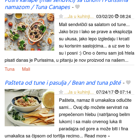
Posni kanape (mali sendviči) sa tunom i Purissima
namazom / Tuna Canapes
-
...Ja u kuhinji...
03/02/20
08:24
Mali sendvičići sa salatom od tune...
Jako brzo i lako se prave a eksplozija
su ukusa, jako lepo izgledaju i krcati
su korisnim sastojcima... a uz sve to
su i posni :) Ono o čemu sam još htela
pisati danas je Purissima, u pitanju je nov proizvod na našem...
Tuna
Mali
Pašteta od tune i pasulja / Bean and tuna pâté
-
...Ja u kuhinji...
07/24/17
07:14
Pašteta, namaz ili umakalica odlučite
sami... Ovaj dip možete servirati na
prepečenom hlebu (natrljanog belim
lukom) i sa malo crvenog luka ili
paradajza od gore a može biti i fina
umakalica sa čipsom od tortilja recimo... Read more »