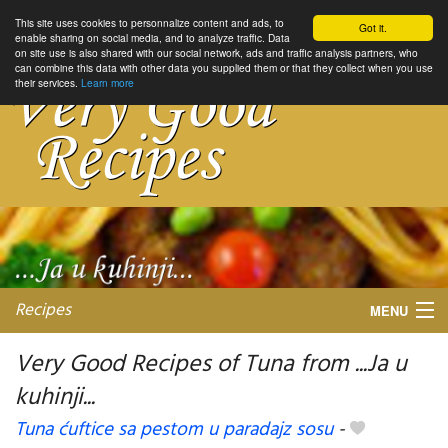
This site uses cookies to personnalize content and ads, to
Got it.
enable sharing on social media, and to analyze traffic. Data
on site use is also shared with our social network, ads and traffic analysis partners, who
can combine this data with other data you supplied them or that they collect when you use
their services.
Learn more
Recipes
MENU
Very Good Recipes of Tuna from ...Ja u
kuhinji...
My favorite blogs
Tuna ćuftice sa pestom u paradajz sosu
-