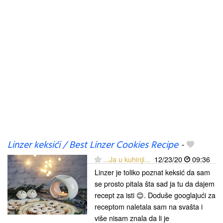
Linzer keksići / Best Linzer Cookies Recipe
-
...Ja u kuhinji...
12/23/20
09:36
Linzer je toliko poznat keksić da sam
se prosto pitala šta sad ja tu da dajem
recept za isti 😊. Doduše googlajući za
receptom naletala sam na svašta i
više nisam znala da li je