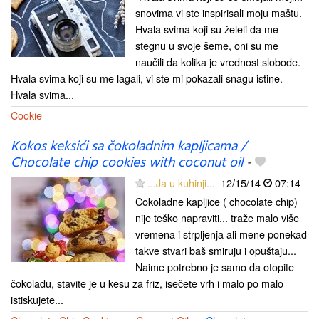
snovima vi ste inspirisali moju maštu.
Hvala svima koji su želeli da me
stegnu u svoje šeme, oni su me
naučili da kolika je vrednost slobode.
Hvala svima koji su me lagali, vi ste mi pokazali snagu istine.
Hvala svima...
Cookie
Kokos keksići sa čokoladnim kapljicama /
Chocolate chip cookies with coconut oil
-
...Ja u kuhinji...
12/15/14
07:14
Čokoladne kapljice ( chocolate chip)
nije teško napraviti... traže malo više
vremena i strpljenja ali mene ponekad
takve stvari baš smiruju i opuštaju...
Naime potrebno je samo da otopite
čokoladu, stavite je u kesu za friz, isečete vrh i malo po malo
istiskujete...