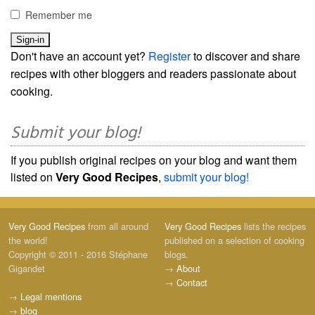
Remember me
Don't have an account yet?
Register
to discover and share
recipes with other bloggers and readers passionate about
cooking.
Submit your blog!
If you publish original recipes on your blog and want them
listed on
Very Good Recipes
,
submit your blog!
Very Good Recipes
from all around
Very Good Recipes
lists the recipes
the world!
published on a selection of cooking
Copyright © 2011 - 2016 Stéphane
blogs.
Gigandet
→
About
→
Contact
→
Legal mentions
→
blog