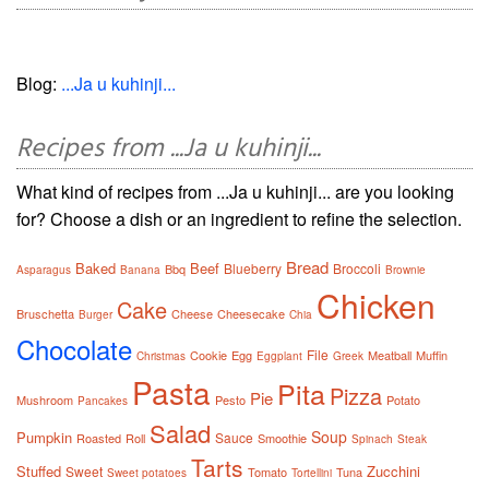
Blog:
...Ja u kuhinji...
Recipes from ...Ja u kuhinji...
What kind of recipes from ...Ja u kuhinji... are you looking
for? Choose a dish or an ingredient to refine the selection.
Bread
Baked
Beef
Blueberry
Broccoli
Bbq
Asparagus
Banana
Brownie
Chicken
Cake
Bruschetta
Cheese
Cheesecake
Burger
Chia
Chocolate
File
Cookie
Egg
Meatball
Muffin
Christmas
Eggplant
Greek
Pasta
Pita
Pizza
Pie
Mushroom
Pesto
Potato
Pancakes
Salad
Soup
Pumpkin
Sauce
Roasted
Roll
Smoothie
Spinach
Steak
Tarts
Stuffed
Zucchini
Sweet
Tomato
Tuna
Sweet potatoes
Tortellini