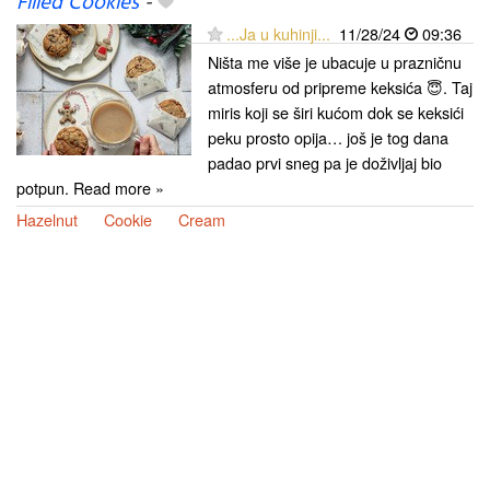
Filled Cookies
-
...Ja u kuhinji...
11/28/24
09:36
Ništa me više je ubacuje u prazničnu
atmosferu od pripreme keksića 😇. Taj
miris koji se širi kućom dok se keksići
peku prosto opija… još je tog dana
padao prvi sneg pa je doživljaj bio
potpun. Read more »
Hazelnut
Cookie
Cream