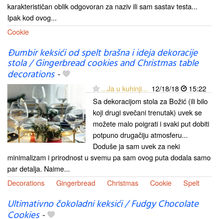
karakterističan oblik odgovoran za naziv ili sam sastav testa...
Ipak kod ovog...
Cookie
Đumbir keksići od spelt brašna i ideja dekoracije
stola / Gingerbread cookies and Christmas table
decorations
-
...Ja u kuhinji...
12/18/18
15:22
Sa dekoracijom stola za Božić (ili bilo
koji drugi svečani trenutak) uvek se
možete malo poigrati i svaki put dobiti
potpuno drugačiju atmosferu...
Doduše ja sam uvek za neki
minimalizam i prirodnost u svemu pa sam ovog puta dodala samo
par detalja. Naime...
Decorations
Gingerbread
Christmas
Cookie
Spelt
Ultimativno čokoladni keksići / Fudgy Chocolate
Cookies
-