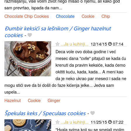
razmišljanju, više volim život nego misao o njemu, ali kako god
sam prevrtao, ispada da nam...
Chocolate Chip Cookies
Chocolate
Cookie
Chip
Đumbir keksići sa lešnikom / Ginger hazelnut
cookies
-
...Ja u kuhinji...
12/14/15
07:14
Deca vole ovo doba godine i već
mesec dana "cvile" pitajući se kada ću
krenuti da pravim keksiće, kada ćemo
okititi kuću, kada, kada... A meni kao
da je neko ukrao par meseci i sada ne
mogu stići sve da bi došli do faze kićenja jelke... Jedva sam
uspela...
Hazelnut
Cookie
Ginger
Špekulas keks / Speculaas cookies
-
...Ja u kuhinji...
11/25/15
07:22
"Hvala svima koji su se smejali mojim