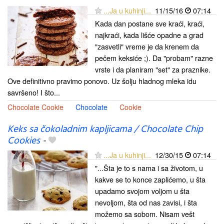
...Ja u kuhinji...
11/15/16
07:14
Kada dan postane sve kraći, kraći,
najkraći, kada lišće opadne a grad
"zasvetli" vreme je da krenem da
pečem keksiće ;). Da "probam" razne
vrste i da planiram "set" za praznike.
Ove definitivno pravimo ponovo. Uz šolju hladnog mleka idu
savršeno! I što...
Chocolate Cookie
Chocolate
Cookie
Keks sa čokoladnim kapljicama / Chocolate Chip
Cookies
-
...Ja u kuhinji...
12/30/15
07:14
"...Šta je to s nama i sa životom, u
kakve se to konce zaplićemo, u šta
upadamo svojom voljom u šta
nevoljom, šta od nas zavisi, i šta
možemo sa sobom. Nisam vešt