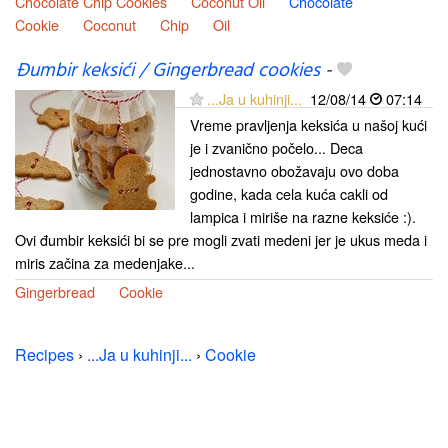
Chocolate Chip Cookies
Coconut Oil
Chocolate
Cookie
Coconut
Chip
Oil
Đumbir keksići / Gingerbread cookies
-
...Ja u kuhinji...
12/08/14
07:14
Vreme pravljenja keksića u našoj kući
je i zvanično počelo... Deca
jednostavno obožavaju ovo doba
godine, kada cela kuća cakli od
lampica i miriše na razne keksiće :).
Ovi đumbir keksići bi se pre mogli zvati medeni jer je ukus meda i
miris začina za medenjake...
Gingerbread
Cookie
Recipes
›
...Ja u kuhinji...
›
Cookie