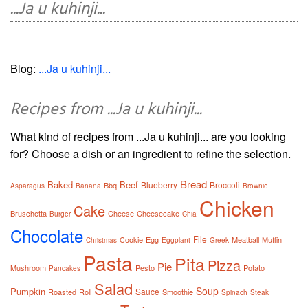
...Ja u kuhinji...
Blog:
...Ja u kuhinji...
Recipes from ...Ja u kuhinji...
What kind of recipes from ...Ja u kuhinji... are you looking
for? Choose a dish or an ingredient to refine the selection.
Bread
Baked
Beef
Blueberry
Broccoli
Bbq
Asparagus
Banana
Brownie
Chicken
Cake
Bruschetta
Cheese
Cheesecake
Burger
Chia
Chocolate
File
Cookie
Egg
Meatball
Muffin
Christmas
Eggplant
Greek
Pasta
Pita
Pizza
Pie
Mushroom
Pesto
Potato
Pancakes
Salad
Soup
Pumpkin
Sauce
Roasted
Roll
Smoothie
Spinach
Steak