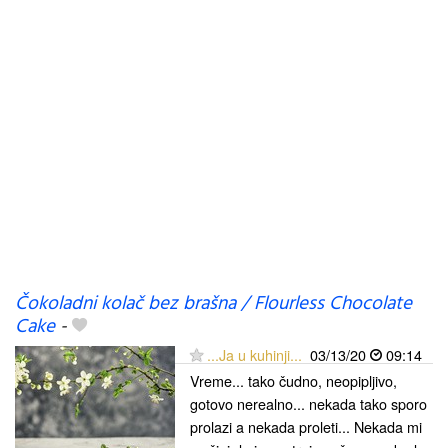
Čokoladni kolač bez brašna / Flourless Chocolate
Cake
-
...Ja u kuhinji...
03/13/20
09:14
Vreme... tako čudno, neopipljivo,
gotovo nerealno... nekada tako sporo
prolazi a nekada proleti... Nekada mi