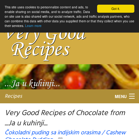
This site uses cookies to personnalize content and ads, to
Got it.
enable sharing on social media, and to analyze traffic. Data
on site use is also shared with our social network, ads and traffic analysis partners, who
can combine this data with other data you supplied them or that they collect when you use
their services.
Learn more
Recipes
MENU
Very Good Recipes of Chocolate from
...Ja u kuhinji...
My favorite blogs
Čokoladni puding sa indijskim orasima / Cashew