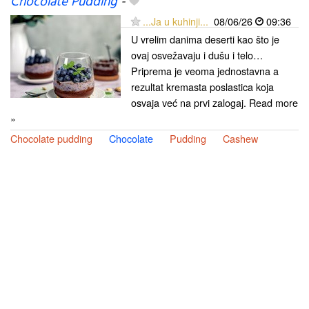
Chocolate Pudding
-
...Ja u kuhinji...
08/06/26
09:36
U vrelim danima deserti kao što je
ovaj osvežavaju i dušu i telo…
Priprema je veoma jednostavna a
rezultat kremasta poslastica koja
osvaja već na prvi zalogaj. Read more
»
Chocolate pudding
Chocolate
Pudding
Cashew