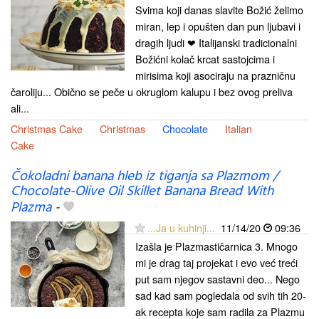
Svima koji danas slavite Božić želimo
miran, lep i opušten dan pun ljubavi i
dragih ljudi ❤ Italijanski tradicionalni
Božićni kolač krcat sastojcima i
mirisima koji asociraju na prazničnu
čaroliju... Obično se peče u okruglom kalupu i bez ovog preliva
ali...
Christmas Cake
Christmas
Chocolate
Italian
Cake
Čokoladni banana hleb iz tiganja sa Plazmom /
Chocolate-Olive Oil Skillet Banana Bread With
Plazma
-
...Ja u kuhinji...
11/14/20
09:36
Izašla je Plazmastičarnica 3. Mnogo
mi je drag taj projekat i evo već treći
put sam njegov sastavni deo... Nego
sad kad sam pogledala od svih tih 20-
ak recepta koje sam radila za Plazmu