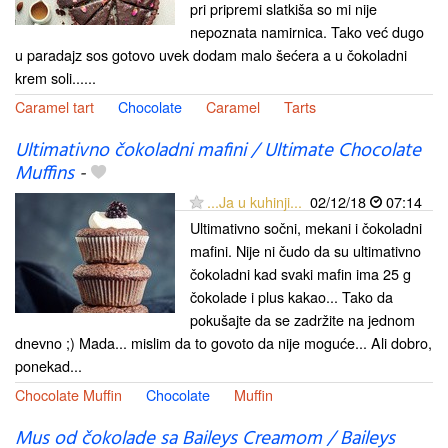
pri pripremi slatkiša so mi nije
nepoznata namirnica. Tako već dugo
u paradajz sos gotovo uvek dodam malo šećera a u čokoladni
krem soli......
Caramel tart
Chocolate
Caramel
Tarts
Ultimativno čokoladni mafini / Ultimate Chocolate
Muffins
-
...Ja u kuhinji...
02/12/18
07:14
Ultimativno sočni, mekani i čokoladni
mafini. Nije ni čudo da su ultimativno
čokoladni kad svaki mafin ima 25 g
čokolade i plus kakao... Tako da
pokušajte da se zadržite na jednom
dnevno ;) Mada... mislim da to govoto da nije moguće... Ali dobro,
ponekad...
Chocolate Muffin
Chocolate
Muffin
Mus od čokolade sa Baileys Creamom / Baileys