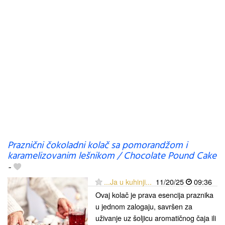
Praznični čokoladni kolač sa pomorandžom i
karamelizovanim lešnikom / Chocolate Pound Cake
-
...Ja u kuhinji...
11/20/25
09:36
Ovaj kolač je prava esencija praznika
u jednom zalogaju, savršen za
uživanje uz šoljicu aromatičnog čaja ili