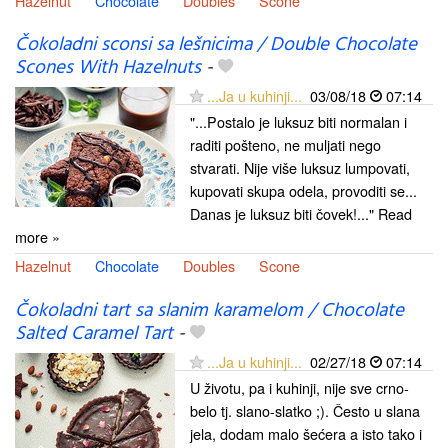
Hazelnut
Chocolate
Doubles
Scone
Čokoladni sconsi sa lešnicima / Double Chocolate
Scones With Hazelnuts
-
...Ja u kuhinji...
03/08/18
07:14
"...Postalo je luksuz biti normalan i
raditi pošteno, ne muljati nego
stvarati. Nije više luksuz lumpovati,
kupovati skupa odela, provoditi se...
Danas je luksuz biti čovek!..." Read
more »
Hazelnut
Chocolate
Doubles
Scone
Čokoladni tart sa slanim karamelom / Chocolate
Salted Caramel Tart
-
...Ja u kuhinji...
02/27/18
07:14
U životu, pa i kuhinji, nije sve crno-
belo tj. slano-slatko ;). Često u slana
jela, dodam malo šećera a isto tako i