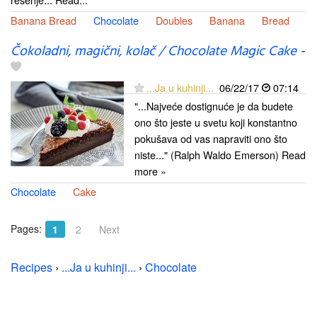
Banana Bread
Chocolate
Doubles
Banana
Bread
Čokoladni, magični, kolač / Chocolate Magic Cake
-
...Ja u kuhinji...
06/22/17
07:14
"...Najveće dostignuće je da budete
ono što jeste u svetu koji konstantno
pokušava od vas napraviti ono što
niste..." (Ralph Waldo Emerson) Read
more »
Chocolate
Cake
Pages:
1
2
Next
Recipes
›
...Ja u kuhinji...
›
Chocolate