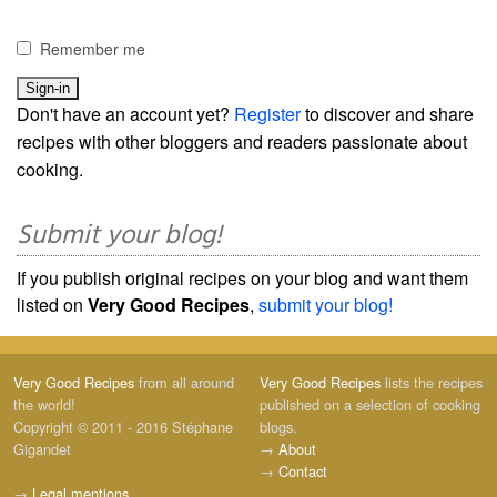
Remember me
Don't have an account yet?
Register
to discover and share
recipes with other bloggers and readers passionate about
cooking.
Submit your blog!
If you publish original recipes on your blog and want them
listed on
Very Good Recipes
,
submit your blog!
Very Good Recipes
from all around
Very Good Recipes
lists the recipes
the world!
published on a selection of cooking
Copyright © 2011 - 2016 Stéphane
blogs.
Gigandet
→
About
→
Contact
→
Legal mentions