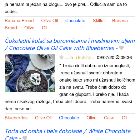
ja nemam ni jedan na blogu... ovo je prvi... Odlučila sam da to
bude...
Banana Bread
Olive Oil
Chocolate
Skillet
Banana
Bread
Olive
Oil
Čokoladni kolač sa borovnicama i maslinovim uljem
/ Chocolate Olive Oil Cake with Blueberries
-
...Ja u kuhinji...
09/07/20
09:36
" Treba činiti dobro do iznemoglosti,
treba užasnuti svemir dobrotom
onako kako smo mi užasnuti količinom
zla na svetu. Treba činiti dobro do
granice gluposti. I preko nje. I kada
nema nikakvog razloga, treba činiti dobro. Treba namerno, svaki
dan, nekome...
Blueberries
Olive Oil
Chocolate
Olive
Cake
Oil
Torta od oraha i bele čokolade / White Chocolate
Cake
-