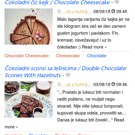
Čokoladni čiz kejk / Chocolate Cheesecake
-
...Ja u kuhinji...
08/09/18
09:45
Malo laganija varijanta čiz kejka jer ne
ide kilogram sira več se deo zameni
gustim jogurtom i pavlakom. Fin,
kremast, osvežavajuć i uz to
čokoladan :) Read more »
Chocolate Cheesecake
Cheesecake
Chocolate
Čokoladni sconsi sa lešnicima / Double Chocolate
Scones With Hazelnuts
-
...Ja u kuhinji...
03/08/18
09:46
"...Postalo je luksuz biti normalan i
raditi pošteno, ne muljati nego
stvarati. Nije više luksuz lumpovati,
kupovati skupa odela, provoditi se...
Danas je luksuz biti čovek!..." Read
more »