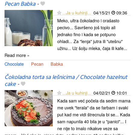
Pecan Babka
-
...Ja u kuhinji...
04/15/21
09:36
Meko, ultra čokoladno i orašasto
pecivo... Savršeno još toplo ali
jednako fino i kada se potpuno
ohladi... Za "lenja" jutra ili "utešnu"
užinu... Uz šolju mleka, čaja ili kafe...
Read more »
Chocolate
Pecan
Babka
Čokoladna torta sa lešnicima / Chocolate hazelnut
cake
-
...Ja u kuhinji...
04/02/21
10:01
Kada sam već počela da sedim mama
me uvek "terala" da se farbam i svaki
put kad me vidi štrecnula bi se... Kada
sam napunila 40 bila je u "panici"... I
ne nije to imalo nikakve veze sa