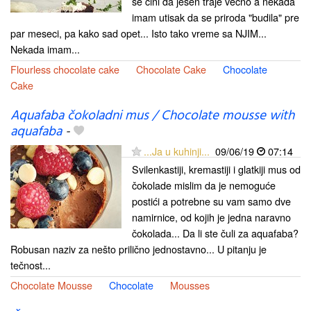
se čini da jesen traje večno a nekada
imam utisak da se priroda "budila" pre
par meseci, pa kako sad opet... Isto tako vreme sa NJIM...
Nekada imam...
Flourless chocolate cake
Chocolate Cake
Chocolate
Cake
Aquafaba čokoladni mus / Chocolate mousse with
aquafaba
-
...Ja u kuhinji...
09/06/19
07:14
Svilenkastiji, kremastiji i glatkiji mus od
čokolade mislim da je nemoguće
postići a potrebne su vam samo dve
namirnice, od kojih je jedna naravno
čokolada... Da li ste čuli za aquafaba?
Robusan naziv za nešto prilično jednostavno... U pitanju je
tečnost...
Chocolate Mousse
Chocolate
Mousses