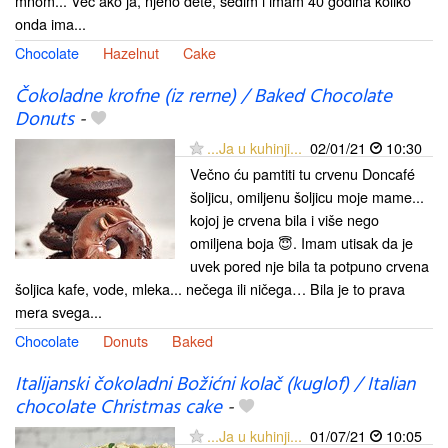
mnom... Već ako ja, njeno dete, sedim i imam 40 godina koliko
onda ima...
Chocolate
Hazelnut
Cake
Čokoladne krofne (iz rerne) / Baked Chocolate
Donuts
-
...Ja u kuhinji...
02/01/21
10:30
Večno ću pamtiti tu crvenu Doncafé
šoljicu, omiljenu šoljicu moje mame...
kojoj je crvena bila i više nego
omiljena boja 😇. Imam utisak da je
uvek pored nje bila ta potpuno crvena
šoljica kafe, vode, mleka... nečega ili ničega… Bila je to prava
mera svega...
Chocolate
Donuts
Baked
Italijanski čokoladni Božićni kolač (kuglof) / Italian
chocolate Christmas cake
-
...Ja u kuhinji...
01/07/21
10:05