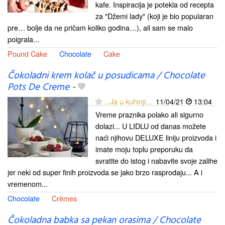
kafe. Inspiracija je potekla od recepta
za "Džemi lady" (koji je bio popularan
pre… bolje da ne pričam koliko godina…), ali sam se malo
poigrala...
Pound Cake
Chocolate
Cake
Čokoladni krem kolač u posudicama / Chocolate
Pots De Creme
-
...Ja u kuhinji...
11/04/21
13:04
Vreme praznika polako ali sigurno
dolazi... U LIDLU od danas možete
naći njihovu DELUXE liniju proizvoda i
imate moju toplu preporuku da
svratite do istog i nabavite svoje zalihe
jer neki od super finih proizvoda se jako brzo rasprodaju... A i
vremenom...
Chocolate
Crèmes
Čokoladna babka sa pekan orasima / Chocolate