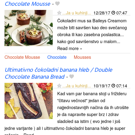
Chocolate Mousse
-
...Ja u kuhinji...
12/28/17
07:47
Čokoladni mus sa Baileys Creamom
može biti savršen kao deo svečanog
obroka ili kao zasebna poslastica...
kako god savršenstvo u malom...
Read more »
Chocolate Mousse
Chocolate
Mousses
Ultimativno čokoladni banana hleb / Double
Chocolate Banana Bread
-
...Ja u kuhinji...
10/19/17
07:14
Kad vam par banana stoji u frižideru
"čitavu večnost" jedan od
najjednostavnijih načina da ih utrošite
je da napravite super brz i zdrav
sladoled sa istim ( evo jedne i još
jedne varijante ) ali i ultimativno čokoladni banana hleb je super
rešenje... Read...