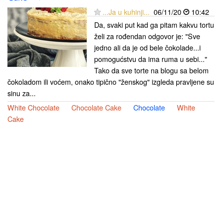
...Ja u kuhinji...
06/11/20
10:42
Da, svaki put kad ga pitam kakvu tortu
želi za rođendan odgovor je: "Sve
jedno ali da je od bele čokolade...i
pomogućstvu da ima ruma u sebi..."
Tako da sve torte na blogu sa belom
čokoladom ili voćem, onako tipično "ženskog" izgleda pravljene su
sinu za...
White Chocolate
Chocolate Cake
Chocolate
White
Cake