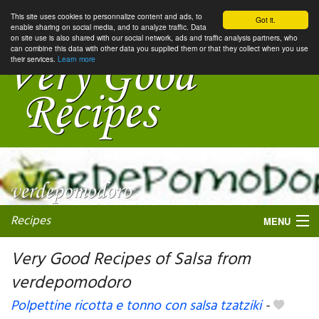
This site uses cookies to personnalize content and ads, to
Got it.
enable sharing on social media, and to analyze traffic. Data
on site use is also shared with our social network, ads and traffic analysis partners, who
can combine this data with other data you supplied them or that they collect when you use
their services.
Learn more
Recipes
MENU
Very Good Recipes of Salsa from
verdepomodoro
My favorite blogs
Polpettine ricotta e tonno con salsa tzatziki
-