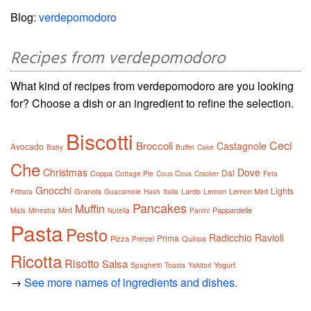
Blog:
verdepomodoro
Recipes from verdepomodoro
What kind of recipes from verdepomodoro are you looking
for? Choose a dish or an ingredient to refine the selection.
Biscotti
Ceci
Broccoli
Castagnole
Avocado
Baby
Buffet
Cake
Che
Christmas
Dove
Dal
Coppa
Cottage Pie
Cous Cous
Cracker
Feta
Gnocchi
Lights
Granola
Lardo
Lemon
Lemon Mint
Frittata
Guacamole
Hash
Italia
Pancakes
Muffin
Mint
Pappardelle
Maïs
Minestra
Nutella
Panini
Pasta
Pesto
Radicchio
Ravioli
Prima
Pizza
Quinoa
Pretzel
Ricotta
Risotto
Salsa
Yogurt
Spaghetti
Toasts
Yakitori
→
See more names of ingredients and dishes.