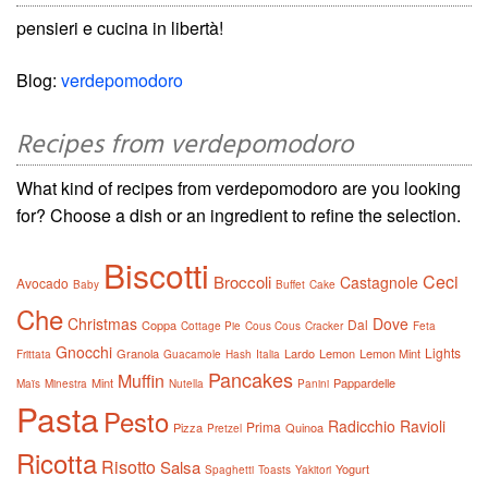
pensieri e cucina in libertà!
Blog:
verdepomodoro
Recipes from verdepomodoro
What kind of recipes from verdepomodoro are you looking
for? Choose a dish or an ingredient to refine the selection.
Biscotti
Ceci
Broccoli
Castagnole
Avocado
Baby
Buffet
Cake
Che
Christmas
Dove
Dal
Coppa
Cottage Pie
Cous Cous
Cracker
Feta
Gnocchi
Lights
Granola
Lardo
Lemon
Lemon Mint
Frittata
Guacamole
Hash
Italia
Pancakes
Muffin
Mint
Pappardelle
Maïs
Minestra
Nutella
Panini
Pasta
Pesto
Radicchio
Ravioli
Prima
Pizza
Quinoa
Pretzel
Ricotta
Risotto
Salsa
Yogurt
Spaghetti
Toasts
Yakitori