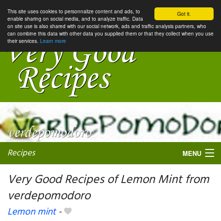
This site uses cookies to personnalize content and ads, to
Got it.
enable sharing on social media, and to analyze traffic. Data
on site use is also shared with our social network, ads and traffic analysis partners, who
can combine this data with other data you supplied them or that they collect when you use
their services.
Learn more
Recipes
MENU
Very Good Recipes of Lemon Mint from
verdepomodoro
My favorite blogs
Lemon mint
-