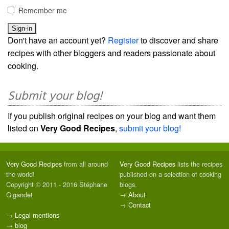
Remember me
Don't have an account yet?
Register
to discover and share
recipes with other bloggers and readers passionate about
cooking.
Submit your blog!
If you publish original recipes on your blog and want them
listed on
Very Good Recipes
,
submit your blog!
Very Good Recipes
from all around
Very Good Recipes
lists the recipes
the world!
published on a selection of cooking
Copyright © 2011 - 2016 Stéphane
blogs.
Gigandet
→
About
→
Contact
→
Legal mentions
→
blog