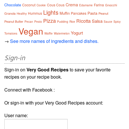
Crema
Chocolate
Coconut
Cous Cous
Farina
Gnocchi
Cookie
Edamame
Lights
Muffin
Pasta
Hummus
Pancakes
Granola
Peanut
Healthy
Pizza
Ricotta
Salsa
Peanut Butter
Pecan
Pesto
Pudding
Rice
Sauce
Spicy
Vegan
Yogurt
Tomatoes
Waffle
Watermelon
→
See more names of ingredients and dishes.
Sign-in
Sign-in on
Very Good Recipes
to save your favorite
recipes on your recipe book.
Connect with Facebook :
Or sign-in with your Very Good Recipes account:
User name: