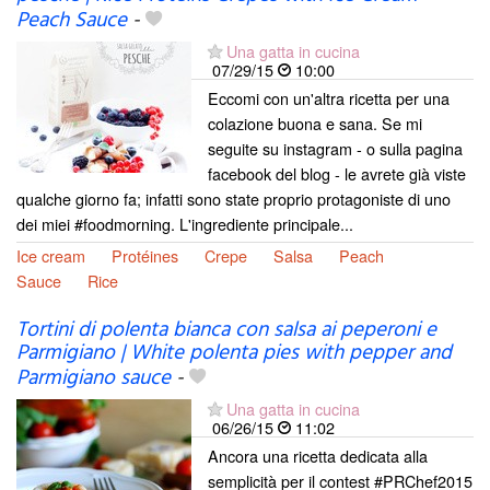
Peach Sauce
-
Una gatta in cucina
07/29/15
10:00
Eccomi con un'altra ricetta per una
colazione buona e sana. Se mi
seguite su instagram - o sulla pagina
facebook del blog - le avrete già viste
qualche giorno fa; infatti sono state proprio protagoniste di uno
dei miei #foodmorning. L'ingrediente principale...
Ice cream
Protéines
Crepe
Salsa
Peach
Sauce
Rice
Tortini di polenta bianca con salsa ai peperoni e
Parmigiano | White polenta pies with pepper and
Parmigiano sauce
-
Una gatta in cucina
06/26/15
11:02
Ancora una ricetta dedicata alla
semplicità per il contest #PRChef2015