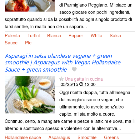
di Parmigiano Reggiano. Mi piace un
sacco giocare con pochi ingredienti,
soprattutto quando si da la possibilità ad ogni singolo prodotto di
farsi sentire, in realtà non c'è un sapore...
Polenta
Tortini
Bianca
Pepper
White
Salsa
Sauce
Pie
Asparagi in salsa olandese vegana + green
smoothie | Asparagus with Vegan Hollandaise
Sauce + green smoothie
-
Una gatta in cucina
05/25/15
12:00
Oggi ricetta doppia, tutta all'insegna
del mangiare sano e vegan, che
ultimamente, lo avrete senz'altro
capito, mi sta molto a cuore.
Continuo, certo, a mangiare carne e pesce e latticini e uova, ma li
alterno e sostituisco spesso e volentieri con le alternative...
Hollandaise sauce
Asparagus
Smoothie
Greens