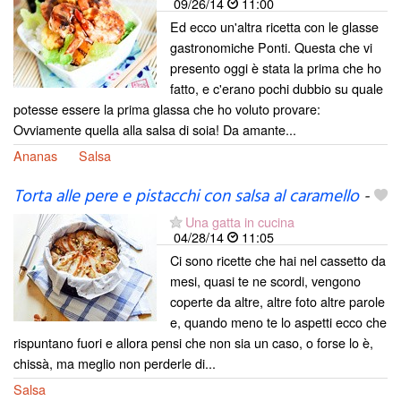
09/26/14
11:00
Ed ecco un'altra ricetta con le glasse
gastronomiche Ponti. Questa che vi
presento oggi è stata la prima che ho
fatto, e c'erano pochi dubbio su quale
potesse essere la prima glassa che ho voluto provare:
Ovviamente quella alla salsa di soia! Da amante...
Ananas
Salsa
Torta alle pere e pistacchi con salsa al caramello
-
Una gatta in cucina
04/28/14
11:05
Ci sono ricette che hai nel cassetto da
mesi, quasi te ne scordi, vengono
coperte da altre, altre foto altre parole
e, quando meno te lo aspetti ecco che
rispuntano fuori e allora pensi che non sia un caso, o forse lo è,
chissà, ma meglio non perderle di...
Salsa