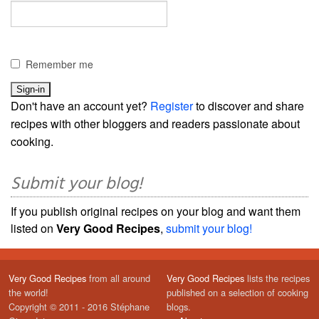
Remember me
Don't have an account yet?
Register
to discover and share
recipes with other bloggers and readers passionate about
cooking.
Submit your blog!
If you publish original recipes on your blog and want them
listed on
Very Good Recipes
,
submit your blog!
Very Good Recipes
from all around
Very Good Recipes
lists the recipes
the world!
published on a selection of cooking
Copyright © 2011 - 2016 Stéphane
blogs.