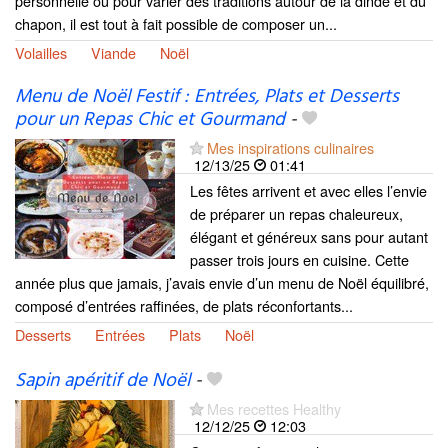
personnelle ou pour varier des traditions autour de la dinde et du
chapon, il est tout à fait possible de composer un...
Volailles
Viande
Noël
Menu de Noël Festif : Entrées, Plats et Desserts
pour un Repas Chic et Gourmand
-
Mes inspirations culinaires
12/13/25
01:41
Les fêtes arrivent et avec elles l’envie
de préparer un repas chaleureux,
élégant et généreux sans pour autant
passer trois jours en cuisine. Cette
année plus que jamais, j’avais envie d’un menu de Noël équilibré,
composé d’entrées raffinées, de plats réconfortants...
Desserts
Entrées
Plats
Noël
Sapin apéritif de Noël
-
Mes recettes Healthy
12/12/25
12:03