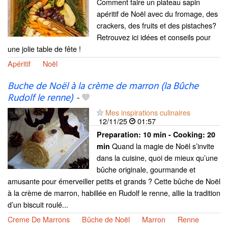
Comment faire un plateau sapin
apéritif de Noël avec du fromage, des
crackers, des fruits et des pistaches?
Retrouvez ici idées et conseils pour
une jolie table de fête !
Apéritif
Noël
Buche de Noël à la crème de marron (la Bûche
Rudolf le renne)
-
Mes inspirations culinaires
12/11/25
01:57
Preparation:
10 min - Cooking:
20
Quand la magie de Noël s’invite
min
dans la cuisine, quoi de mieux qu’une
bûche originale, gourmande et
amusante pour émerveiller petits et grands ? Cette bûche de Noël
à la crème de marron, habillée en Rudolf le renne, allie la tradition
d’un biscuit roulé...
Creme De Marrons
Bûche de Noël
Marron
Renne