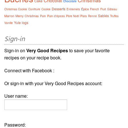
Christmas
Chocolat
Cake
Chocolate
Desserts
Épice
Christmas Cookie
Confiture
Cookie
Entremets
French
Fruit
Gâteau
Sablés
Marron
Merry Christmas
Pain
Pain d'épices
Père Noël
Plats
Renne
Truffes
Yule logs
Vanille
Sign-in
Sign-in on
Very Good Recipes
to save your favorite
recipes on your recipe book.
Connect with Facebook :
Or sign-in with your Very Good Recipes account:
User name:
Password: