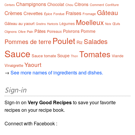
Champignons
Citrons
Chocolat
Chou
Comment
Confiture
Cerises
Gâteau
Crèmes
Fraises
Crevettes
Épice
Fondue
Fromage
Moelleux
Gâteau au yaourt
Légumes
Œufs
Gratins
Haricots
Noix
Pâtes
Poivrons
Pomme
Poireaux
Oignons
Olive
Pain
Poulet
Salades
Pommes de terre
Riz
Sauce
Tomates
Soupe
Sauce tomate
Viande
Thon
Yaourt
Vinaigrette
→
See more names of ingredients and dishes.
Sign-in
Sign-in on
Very Good Recipes
to save your favorite
recipes on your recipe book.
Connect with Facebook :